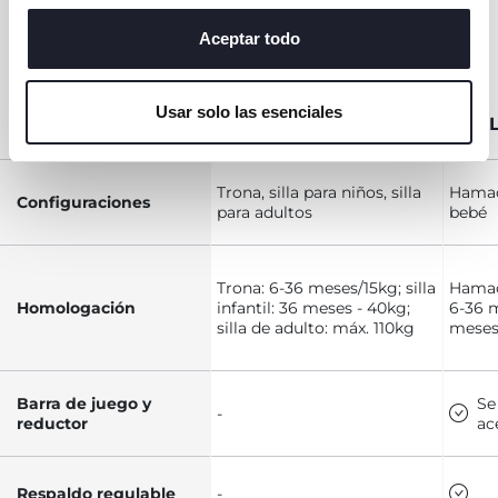
o cambiar o revocar el consentimiento de todas o
COMPARATIVA
algunas cookies, haga clic en "mostrar detalles". Al
Aceptar todo
TRONAS
cerrar este banner, usted consiente en utilizar
CHICCO
únicamente cookies técnicas, que son esenciales para el
Usar solo las esenciales
servicio solicitado.
CRESCENDO UP
POL
Trona, silla para niños, silla
Hamaca
Configuraciones
para adultos
bebé
Trona: 6-36 meses/15kg; silla
Hamac
Homologación
infantil: 36 meses - 40kg;
6-36 m
silla de adulto: máx. 110kg
meses
Barra de juego y
Se
-
reductor
ac
Respaldo regulable
-