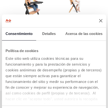
TRONA PAPA (6-36
SILLA PARA
MESES)
ADULTOS (HASTA
110 KG)
La Meraviglia incluye
Consentimiento
Detalles
Acerca de las cookies
el kit de alimentación,
Homologada hasta
que permite
110kg, acompaña a tu
transformarla en
hijo durante toda
trona.
Política de cookies
lavida.
Este sitio web utiliza cookies técnicas para su
funcionamiento y para la prestación de servicios y
SHOW MORE
cookies anónimas de desempeño (propias y de terceros)
que están siempre activas para garantizar el
funcionamiento del sitio y medir su performance con el
fin de conocer y mejorar su experiencia de navegación,
así como cookies de perfil (propias y de terceros). Al
hacer clic en "aceptar todo", usted autoriza la recogida
de todas las cookies. Si desea obtener más información
TABLA