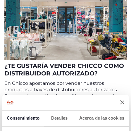
¿TE GUSTARÍA VENDER CHICCO COMO
DISTRIBUIDOR AUTORIZADO?
En Chicco apostamos por vender nuestros
productos a través de distribuidores autorizados.
Empresarios con tiendas multimarca interesados en
trabajar juntos. El equipo de marketing y ventas
prestará apoyo a tu equipo, tanto para la gestión en
tienda como para la gestión digital. Si estás
Consentimiento
Detalles
Acerca de las cookies
interesado en vender productos de la marca Chicco
como distribuidor, completa el formato y pronto