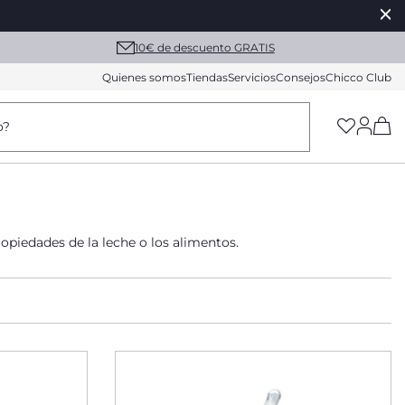
10€ de descuento GRATIS
Quienes somos
Tiendas
Servicios
Consejos
Chicco Club
(h
o?
ropiedades de la leche o los alimentos.