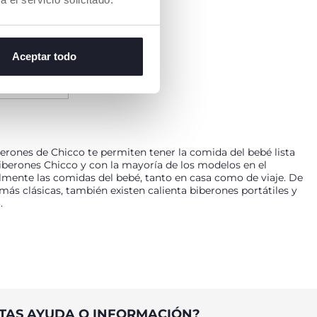
Aceptar todo
erones de Chicco te permiten tener la comida del bebé lista
iberones Chicco y con la mayoría de los modelos en el
cilmente las comidas del bebé, tanto en casa como de viaje. De
más clásicas, también existen calienta biberones portátiles y
.
desarrollo del bebé, como la vitamina B. Por este motivo, el
ebé contará con una comida sabrosa y se facilitará al
ando nuestros calentadores de biberones. De hecho, hay dos
muy útiles el apagado automático y la buena capacidad
 calientes hasta una hora, respectivamente. La leche natural
TAS AYUDA O INFORMACIÓN?