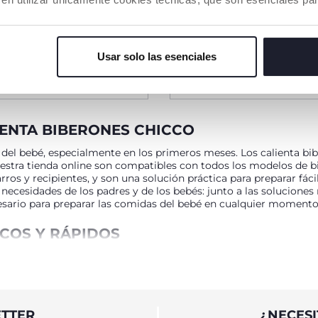
€ 42,99
Usar solo las esenciales
DIR A LA CESTA
AÑADIR A LA CESTA
IENTA BIBERONES CHICCO
el bebé, especialmente en los primeros meses. Los calienta bib
estra tienda online son compatibles con todos los modelos de b
rros y recipientes, y son una solución práctica para preparar fá
ecesidades de los padres y de los bebés: junto a las soluciones 
cesario para preparar las comidas del bebé en cualquier momento
ICOS Y RÁPIDOS
C: es importante para conservar los nutrientes para el correcto 
radualmente la temperatura adecuada en pocos minutos, así el b
drás preparar los tarros Chicco para las primeras papillas utiliz
el tipo de recipiente que se va a calentar. Asimismo, resultan 
biberones: aporta una máxima seguridad y mantiene los alimentos
ETTER
¿NECESI