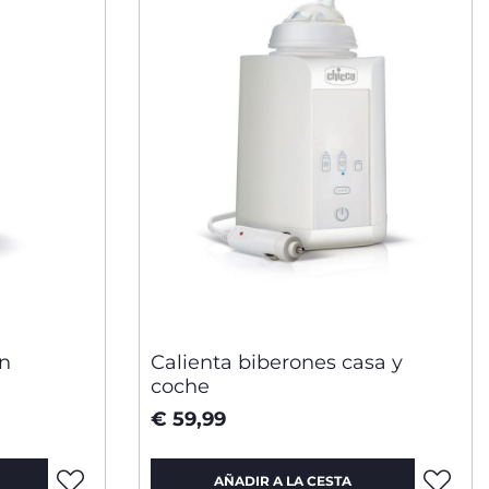
on
Calienta biberones casa y
coche
€ 59,99
AÑADIR A LA CESTA