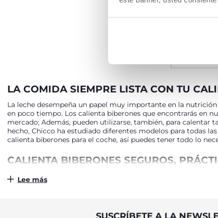
€ 49,99
AÑA
LA COMIDA SIEMPRE LISTA CON TU CAL
La leche desempeña un papel muy importante en la nutrición d
en poco tiempo. Los calienta biberones que encontrarás en nu
mercado; Además, pueden utilizarse, también, para calentar ta
hecho, Chicco ha estudiado diferentes modelos para todas las n
calienta biberones para el coche, así puedes tener todo lo ne
CALIENTA BIBERONES SEGUROS, PRÁCT
La temperatura más adecuada para la leche del bebé es de 37 °
Lee más
calienta biberones de Chicco está programado para alcanzar g
máximo el trabajo al adulto. Junto con el biberón, también po
programas de funcionamiento diseñados específicamente para 
térmica del producto, con los que cuentan nuestros calienta 
SUSCRÍBETE A LA NEWSL