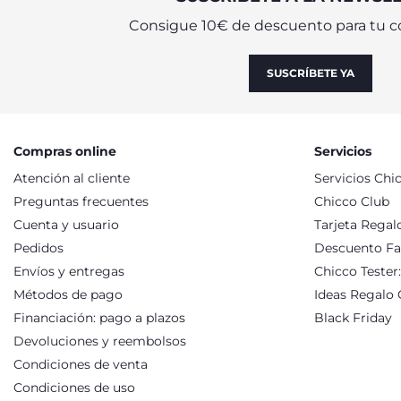
puede recalentarse varias veces, mientras que la leche artific
intuitivo para el control del programa en todos nuestros model
Consigue 10€ de descuento para tu c
en cualquier ocasión, puesto que los calienta biberones de Chi
CALIENTA BIBERONES DE VIAJE PARA 
SUSCRÍBETE YA
Como hemos comentado, en nuestro catálogo se puede encontrar
clásico microondas, el calienta biberones es también un prod
de coche están equipados con un pequeño adaptador que permit
encontrar el calienta biberones que mejor se adapte a tus neces
Compras online
Servicios
alimentación de tu bebé o recién nacido a los calentadores 
Atención al cliente
Servicios Chi
Preguntas frecuentes
Chicco Club
Cuenta y usuario
Tarjeta Regal
Pedidos
Descuento Fa
Envíos y entregas
Chicco Tester
Métodos de pago
Ideas Regalo 
Financiación: pago a plazos
Black Friday
Devoluciones y reembolsos
Condiciones de venta
Condiciones de uso