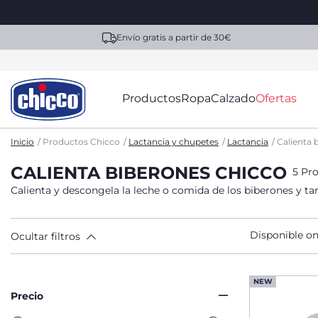
Envío gratis a partir de 30€
Productos
Ropa
Calzado
Ofertas
Inicio
Productos Chicco
Lactancia y chupetes
Lactancia
Calienta 
CALIENTA BIBERONES CHICCO
5 Pr
Calienta y descongela la leche o comida de los biberones y tarr
Disponible on
Ocultar filtros
NEW
Precio