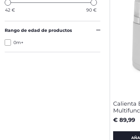
42
€
90
€
Rango de edad de productos
0m+
Calienta 
Multifunc
€ 89,99
AÑA