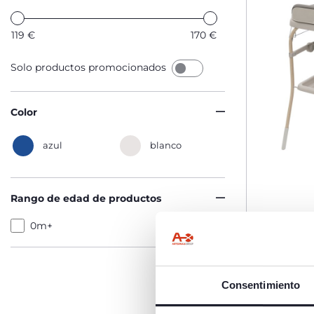
119
€
170
€
Solo productos promocionados
Color
azul
blanco
Rango de edad de productos
0m+
Bañera S
€ 169,99
Consentimiento