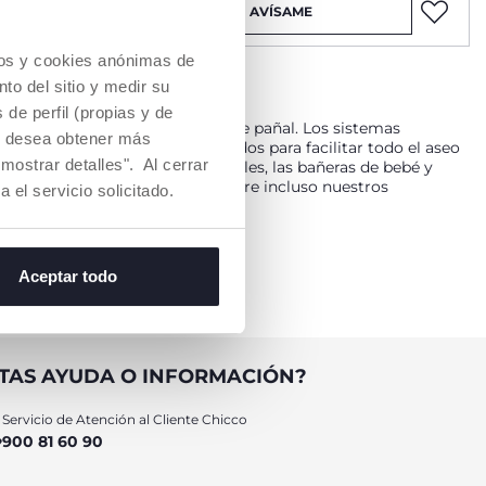
AVÍSAME
cios y cookies anónimas de
to del sitio y medir su
de perfil (propias y de
s para la limpieza y el cambio de pañal. Los sistemas
Si desea obtener más
funcional, especialmente creados para facilitar todo el aseo
mostrar detalles". Al cerrar
o soporte para el cambio de pañales, las bañeras de bebé y
erpo y la higiene diaria. Descubre incluso nuestros
a el servicio solicitado.
Aceptar todo
ueños y constituyen un soporte cómodo para el cambio de
os cambiadores para bebés proporciona una superficie suave y
 los que disponen nuestras bañeras para bebés y recién
 altura regulable que se adapta a la altura de los padres.
ra selección cambiadores portátiles de bebé de los más
TAS AYUDA O INFORMACIÓN?
Servicio de Atención al Cliente Chicco
900 81 60 90
iene y el baño del bebé de todo tipo. Las bañeras para la
o, por lo que son extremadamente fáciles de limpiar y