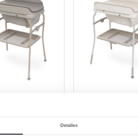
2 Colores
oft Bubble Armonía
Bañera Soft Bubble 
€ 169,99
Detalles