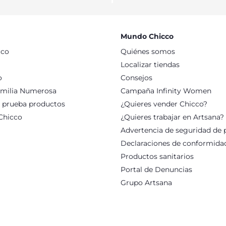
 y pensados para ayudar a los padres en la limpieza y el cuidad
ebé; desde los primeros meses de la infancia. Además, como con
dad para asegurar el bienestar de los más pequeños. Aprovecha 
u bebé tienen para ti.
Mundo Chicco
cco
Quiénes somos
Localizar tiendas
o
Consejos
milia Numerosa
Campaña Infinity Women
: prueba productos
¿Quieres vender Chicco?
Chicco
¿Quieres trabajar en Artsana?
Advertencia de seguridad de 
Declaraciones de conformida
Productos sanitarios
Portal de Denuncias
Grupo Artsana