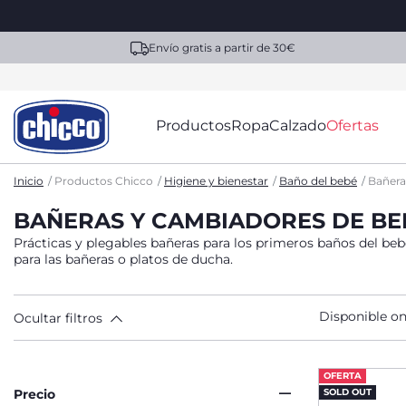
Envío gratis a partir de 30€
Productos
Ropa
Calzado
Ofertas
Inicio
Productos Chicco
Higiene y bienestar
Baño del bebé
Bañera
BAÑERAS Y CAMBIADORES DE BE
Prácticas y plegables bañeras para los primeros baños del beb
para las bañeras o platos de ducha.
Disponible on
Ocultar filtros
OFERTA
Precio
SOLD OUT