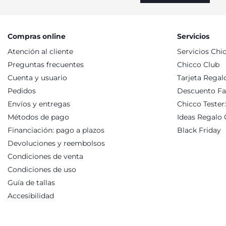
trasladar. Diseñados para las necesidades de los más pequeños
son el soporte perfecto para el baño y cambio de pañal del b
bebés de Chicco están hechos con materiales de la mejor cali
ventajas que nuestros productos para el cambio y el baño de t
Compras online
Servicios
Atención al cliente
Servicios Chi
Preguntas frecuentes
Chicco Club
Cuenta y usuario
Tarjeta Regal
Pedidos
Descuento Fa
Envíos y entregas
Chicco Tester
Métodos de pago
Ideas Regalo 
Financiación: pago a plazos
Black Friday
Devoluciones y reembolsos
Condiciones de venta
Condiciones de uso
Guía de tallas
Accesibilidad