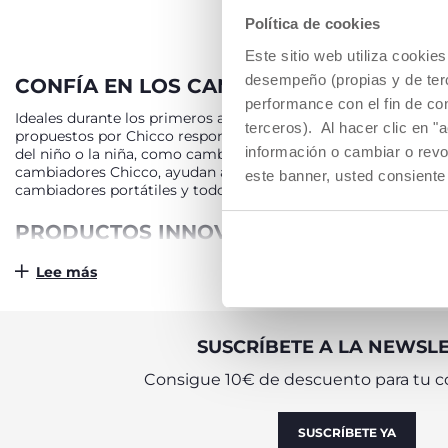
Política de cookies
Este sitio web utiliza cooki
desempeño (propias y de terc
CONFÍA EN LOS CAMBIADORES Y LAS B
performance con el fin de co
Ideales durante los primeros años del bebé, las bañeras y los
terceros). Al hacer clic en "
propuestos por Chicco responden a las necesidades de los pad
información o cambiar o revo
del niño o la niña, como cambiarlo de pañal o bañarlo. Para ut
cambiadores Chicco, ayudan a los más pequeños de la casa (y 
este banner, usted consiente
cambiadores portátiles y todos los demás modelos que podrá
PRODUCTOS INNOVADORES PARA NIÑOS
Las modernas líneas de las bañeras y cambiadores para bebés
Lee más
pañales y el aseo diario: soluciones versátiles para todas la
cómoda para acomodar al niño o la niña a la hora del cambio d
nacidos ayudan a mamá y papá a tener siempre a mano los prod
Incluso, si es necesario, se puede plegar para guardar el cam
SUSCRÍBETE A LA NEWSL
cómodos y prácticos para poder llevarlo contigo a donde qui
Consigue 10€ de descuento para tu c
DESCUBRE LAS BAÑERA Y CAMBIADORES
Además de los cambiadores con adaptadores y estantes, Chicco
SUSCRÍBETE YA
ducha, cuentan con una forma innovadora que envuelve al bebé