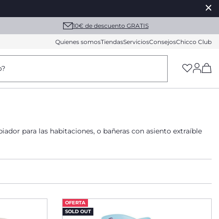
10€ de descuento GRATIS
Quienes somos
Tiendas
Servicios
Consejos
Chicco Club
(h
o?
ador para las habitaciones, o bañeras con asiento extraíble
OFERTA
SOLD OUT