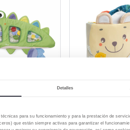
Detalles
o Alfombra de Agua
LIBRO SENSORIAL S
es técnicas para su funcionamiento y para la prestación de servi
€ 16,99
-18%
€ 22,94
eros) que están siempre activas para garantizar el funcionamien
nocer y mejorar su experiencia de navegación, así como cookies 