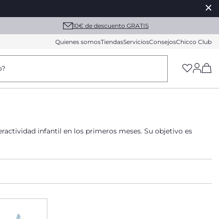
10€ de descuento GRATIS
Quienes somos
Tiendas
Servicios
Consejos
Chicco Club
(h
o?
eractividad infantil en los primeros meses. Su objetivo es