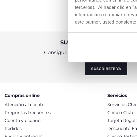
AÑA
terceros). Al hacer clic en "
información o cambiar o revo
este banner, usted consiente
SUSCRÍBETE A LA NEWSL
Consigue 10€ de descuento para tu c
SUSCRÍBETE YA
Compras online
Servicios
Atención al cliente
Servicios Chi
Preguntas frecuentes
Chicco Club
Cuenta y usuario
Tarjeta Regal
Pedidos
Descuento Fa
Envíos y entregas
Chicco Tester