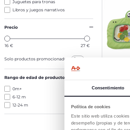
Juguetes para tronas
Libros y juegos narrativos
Precio
16
€
27
€
Solo productos promocionados
Rango de edad de productos
Consentimiento
0m+
6-12 m
Cocodril
12-24 m
Política de cookies
Sensorial
Este sitio web utiliza cooki
€ 18,89
to
Precio anterior:
desempeño (propias y de terc
performance con el fin de co