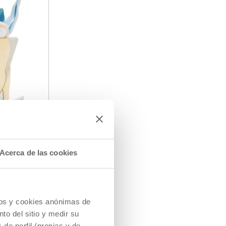
Acerca de las cookies
UAVE
cios y cookies anónimas de
to del sitio y medir su
de perfil (propias y de