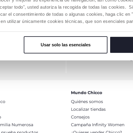
DIR A LA CESTA
AÑADIR A LA CESTA
aceptar todo", usted autoriza la recogida de todas las cookies. 
car el consentimiento de todas o algunas cookies, haga clic en "
 en utilizar únicamente cookies técnicas, que son esenciales par
ETTER
¿NECESI
Usar solo las esenciales
ompra online
Mundo Chicco
cco
Quiénes somos
Localizar tiendas
o
Consejos
milia Numerosa
Campaña Infinity Women
: prueba productos
¿Quieres vender Chicco?