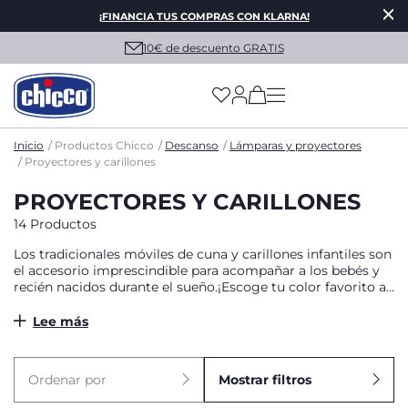
¡FINANCIA TUS COMPRAS CON KLARNA!
10€ de descuento GRATIS
(has more options on
Inicio
Productos Chicco
Descanso
Lámparas y proyectores
Proyectores y carillones
PROYECTORES Y CARILLONES
14 Productos
Los tradicionales móviles de cuna y carillones infantiles son
el accesorio imprescindible para acompañar a los bebés y
recién nacidos durante el sueño.¡Escoge tu color favorito a
juego con la cuna y habitación del bebé!
Lee más
Ordenar por
Mostrar filtros