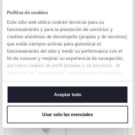
Política de cookies
Este sitio web utiliza cookies técnicas para su
+ COLORES
+ COLORES
funcionamiento y para la prestación de servicios y
Proyector Osito Polar
Proyector Osito Polar
cookies anónimas de desempeño (propias y de terceros)
que están siempre activas para garantizar el
€ 32,99
€ 32,99
funcionamiento del sitio y medir su performance con el
fin de conocer y mejorar su experiencia de navegación,
AVÍSAME
AVÍSAME
así como cookies de perfil (propias y de terceros). Al
hacer clic en "aceptar todo", usted autoriza la recogida
de todas las cookies. Si desea obtener más información
o cambiar o revocar el consentimiento de todas o
SOLD OUT
SOLD OUT
algunas cookies, haga clic en "mostrar detalles". Al
Aceptar todo
cerrar este banner, usted consiente en utilizar
únicamente cookies técnicas, que son esenciales para el
Usar solo las esenciales
servicio solicitado.