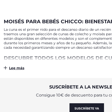
MOISÉS PARA BEBÉS CHICCO: BIENESTA
La cuna es el primer nido para el descanso diario de un recié
traemos una gran selección de cunas de colecho y moisés par
están disponibles en diferentes modelos y son el complemento 
durante los primeros meses y años de tu pequeño. Además, la
cada necesidad garantizando siempre un descanso satisfactori
DESCUBRE TODOS LOS MODELOS DE CU
Dentro de la selección de Chicco de cunas y moisés encontra
Lee más
cuna Next2Me Chicco, diseñada para permitir a la madre tener
moisés para bebés y recién nacidos que se pueden colocar al b
permiten que el bebé se duerma tranquilamente, sintiendo toda 
los moisés para bebés que encontrarás en Chicco se pueden cer
SUSCRÍBETE A LA NEWSL
permiten a los padres mover y posicionar el producto con pra
con los mejores materiales de la máxima calidad. El colchón e
Consigue 10€ de descuento para tu c
durante el sueño. Además, con los moisés para bebés de Chicco
para acompañar el crecimiento de tus hijos hasta los 4 años.
SUSCRÍBETE YA