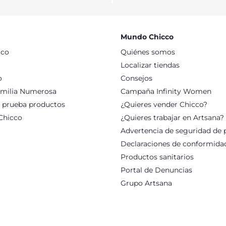
CO CÓMODAS Y VERSÁTILES
ofrecer siempre el espacio ideal para el descanso del bebé: puede
cción de moisés para bebés encontrarás modelos con pedal para me
 de los insectos en las noches de verano, es posible instalar una 
Mundo Chicco
ida, las cunas de viaje Chicco son la solución perfecta para fue
cco
Quiénes somos
lizarlas tranquilamente en cualquier momento, incluso en vacaci
 ofrecer al bebé el espacio más adecuado para dormir, y tambié
Localizar tiendas
o
Consejos
milia Numerosa
Campaña Infinity Women
: prueba productos
¿Quieres vender Chicco?
Chicco
¿Quieres trabajar en Artsana?
Advertencia de seguridad de 
Declaraciones de conformida
Productos sanitarios
Portal de Denuncias
Grupo Artsana