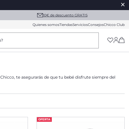
10€ de descuento GRATIS
Quienes somos
Tiendas
Servicios
Consejos
Chicco Club
(h
o?
Chicco, te asegurarás de que tu bebé disfrute siempre del
OFERTA