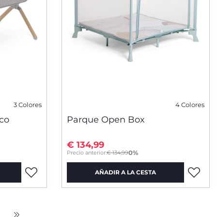
3 Colores
4 Colores
co
Parque Open Box
€ 134,99
to
0%
Precio anterior:
€ 134,99
AÑADIR A LA CESTA