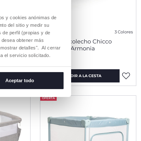
cios y cookies anónimas de
to del sitio y medir su
3 Colores
de perfil (propias y de
Si desea obtener más
co
Cuna de colecho Chicco
Next2Me Armonia
mostrar detalles". Al cerrar
a el servicio solicitado.
€ 209,99
AÑADIR A LA CESTA
Aceptar todo
OFERTA