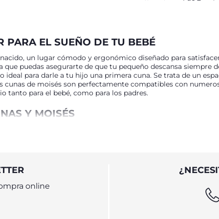
R PARA EL SUEÑO DE TU BEBÉ
n nacido, un lugar cómodo y ergonómico diseñado para satisfacer
a que puedas asegurarte de que tu pequeño descansa siempre de
ideal para darle a tu hijo una primera cuna. Se trata de un esp
s cunas de moisés son perfectamente compatibles con numerosos
o tanto para el bebé, como para los padres.
NAS Y MOISÉS
rás numerosos modelos para que encuentres la cuna para bebé per
 al bebé cerca para amamantarlo incluso durante las horas de s
orde de la cama de mamá y papá. El mecanismo de fijación ultras
la seguridad del calor de los padres: una solución ideal también 
rar y devolver a su posición tradicional. Las ruedas y la compo
ETTER
¿NECESI
cticidad. Como con todos los productos de Chicco, podéis estar
s suave y acolchado, mientras que las paredes transpirables fav
ompra online
 podrás continuar con el colecho incluso después de los seis mese