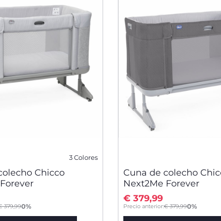
3 Colores
colecho Chicco
Cuna de colecho Chic
Forever
Next2Me Forever
€ 379,99
to
0%
0%
€ 379,99
Precio anterior:
€ 379,99