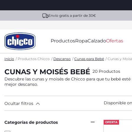
Envío gratis a partir de 30€
Productos
Ropa
Calzado
Ofertas
Inicio
Productos Chicco
Descanso
Cunas para Bebé
Cunas y Mois
CUNAS Y MOISÉS BEBÉ
20 Productos
Descubre las cunas y moisés de Chicco para que tu bebé esté s
mejor descanso.
Disponible on
Ocultar filtros
Categorías de productos
OFERTA