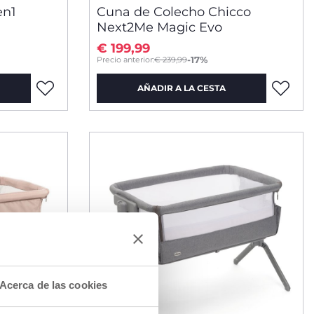
en1
Cuna de Colecho Chicco
Next2Me Magic Evo
€ 199,99
to
-17%
Precio anterior:
€ 239,99
AÑADIR A LA CESTA
Acerca de las cookies