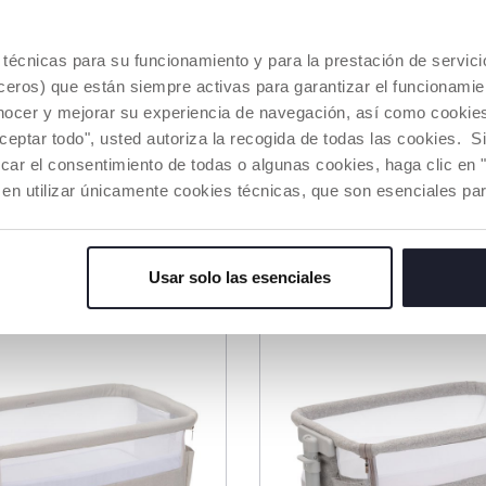
es técnicas para su funcionamiento y para la prestación de servi
eros) que están siempre activas para garantizar el funcionamien
3 Colores
nocer y mejorar su experiencia de navegación, así como cookies 
aceptar todo", usted autoriza la recogida de todas las cookies. 
Colecho Chicco
Cuna de colecho Chic
Magic Evo
Next2Me
car el consentimiento de todas o algunas cookies, haga clic en "
 en utilizar únicamente cookies técnicas, que son esenciales par
€ 159,00
to
-17%
0%
€ 239,99
Precio anterior:
€ 159,00
DIR A LA CESTA
AÑADIR A LA CESTA
Usar solo las esenciales