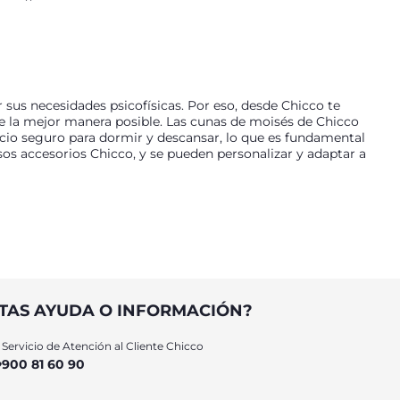
 sus necesidades psicofísicas. Por eso, desde Chicco te
 la mejor manera posible. Las cunas de moisés de Chicco
acio seguro para dormir y descansar, lo que es fundamental
 accesorios Chicco, y se pueden personalizar y adaptar a
fecta para ti. Entre los modelos más populares destaca la
ueño. Con la línea Next2Me, Chicco ofrece una gama de
eguro y la pared lateral abierta orientada hacia los padres
para los abrazos y la lactancia en la cama. Si es necesario,
sición de materiales resistentes y al mismo tiempo ligeros
TAS AYUDA O INFORMACIÓN?
 seguros de que las cunas y moisés de Chicco están diseñados
orecen la ventilación, para un máximo confort y seguridad
Servicio de Atención al Cliente Chicco
s: una solución 3 en 1 inspirada en la filosofía Montessori
900 81 60 90