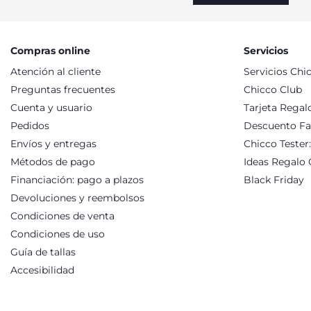
CUNAS DE COLECHO DE VIAJE DE CHIC
Los moisés y cunas de colecho de Chicco están diseñadas para 
superficie ideal para facilitar la digestión. En nuestra sele
al niño a relajarse y conciliar el sueño. Para proteger al bebé
Compras online
Servicios
versátil, capaz de acompañar al bebé en los primeros años de v
Atención al cliente
Servicios Chi
cierre de seguridad, las cunas y moisés de viaje permiten uti
comodidad, relajación y descanso: accesorios diseñados para
Preguntas frecuentes
Chicco Club
Cuenta y usuario
Tarjeta Regal
Pedidos
Descuento Fa
Envíos y entregas
Chicco Tester
Métodos de pago
Ideas Regalo 
Financiación: pago a plazos
Black Friday
Devoluciones y reembolsos
Condiciones de venta
Condiciones de uso
Guía de tallas
Accesibilidad