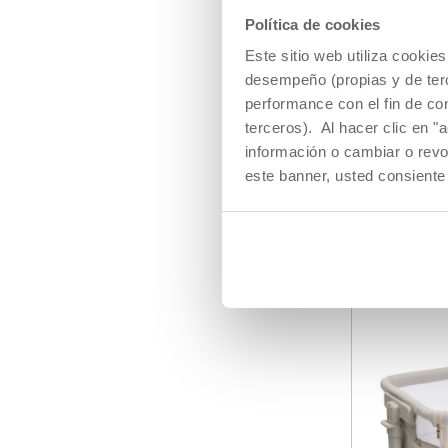
Política de cookies
Este sitio web utiliza cooki
desempeño (propias y de terc
performance con el fin de co
terceros). Al hacer clic en "
Cuna de 
Next2Me 
información o cambiar o revo
este banner, usted consiente
€ 199,99
to
Precio anterior:
AÑA