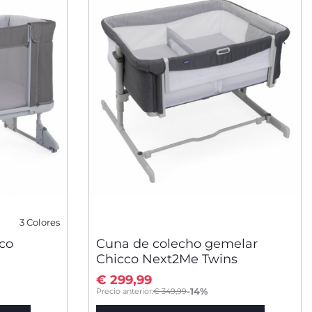
3 Colores
co
Cuna de colecho gemelar
Chicco Next2Me Twins
€ 299,99
to
-14%
Precio anterior:
€ 349,99