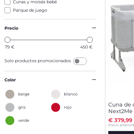
Cunas y moisés bebé
Parque de juego
Precio
79
€
450
€
Solo productos promocionados
Color
beige
blanco
Cuna de 
gris
rojo
Next2Me 
€ 379,99
verde
to
Precio anterior: