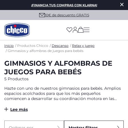
¡FINANCIA TUS COMPRAS CON KLARNA!
10€ de descuento GRATIS
(has more options on
Inicio
Productos Chicco
Descanso
Relax y juego
Gimnasios y alfombras de juegos para bebés
GIMNASIOS Y ALFOMBRAS DE
JUEGOS PARA BEBÉS
5 Productos
Hazte con uno de nuestros gimnasios para bebés. Amplios
espacios acolchados para que los más pequeños
comiencen a desarrollar su coordinación motora en las
alfombras de juegos para bebés y gimnasios de Chicco.
Lee más
Ordenar por
Mostrar filtros