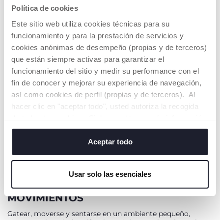
SOLD OUT
Política de cookies
Este sitio web utiliza cookies técnicas para su
funcionamiento y para la prestación de servicios y
cookies anónimas de desempeño (propias y de terceros)
que están siempre activas para garantizar el
funcionamiento del sitio y medir su performance con el
fin de conocer y mejorar su experiencia de navegación,
así como cookies de perfil (propias y de terceros). Al
hacer clic en "aceptar todo", usted autoriza la recogida
Alfombra fotográfica
mensual
de todas las cookies. Si desea obtener más información
€ 20,99
o cambiar o revocar el consentimiento de todas o
to
-30%
Precio anterior:
€ 29,99
algunas cookies, haga clic en "mostrar detalles". Al
Aceptar todo
AVÍSAME
cerrar este banner, usted consiente en utilizar
únicamente cookies técnicas, que son esenciales para el
Usar solo las esenciales
servicio solicitado.
PREPÁRALOS PARA SUS PRIMEROS
MOVIMIENTOS
Gatear, moverse y sentarse en un ambiente pequeño,