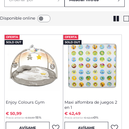
Disponible online
OFERTA
OFERTA
SOLD OUT
SOLD OUT
Enjoy Colours Gym
Maxi alfombra de juegos 2
en 1
€ 50,99
€ 42,49
to
to
-15%
0%
Precio anterior:
€ 59,99
Precio anterior:
€ 42,49
AVÍSAME
AVÍSAME