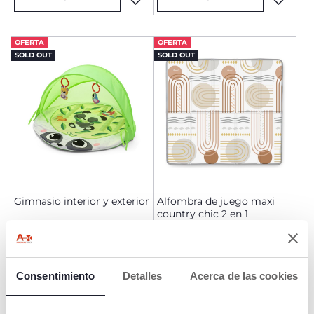
OFERTA
OFERTA
SOLD OUT
SOLD OUT
Gimnasio interior y exterior
Alfombra de juego maxi
country chic 2 en 1
€ 38,24
€ 38,24
to
to
0%
-15%
Precio anterior:
€ 38,24
Precio anterior:
€ 44,99
AVÍSAME
AVÍSAME
Consentimiento
Detalles
Acerca de las cookies
OFERTA