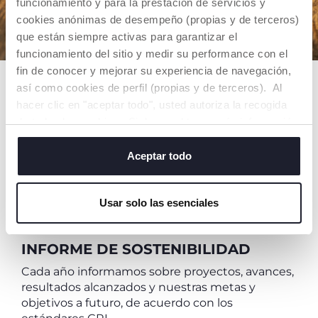
funcionamiento y para la prestación de servicios y
que se crecerán.
Porque cuidar a los niños es
cookies anónimas de desempeño (propias y de terceros)
también cuidar del medio ambiente.
que están siempre activas para garantizar el
funcionamiento del sitio y medir su performance con el
fin de conocer y mejorar su experiencia de navegación,
así como cookies de perfil (propias y de terceros). Al
N
hacer clic en "aceptar todo", usted autoriza la recogida
E
de todas las cookies. Si desea obtener más información
i
o cambiar o revocar el consentimiento de todas o
a
algunas cookies, haga clic en "mostrar detalles". Al
Aceptar todo
p
cerrar este banner, usted consiente en utilizar
U
únicamente cookies técnicas, que son esenciales para el
d
Usar solo las esenciales
servicio solicitado.
INFORME DE SOSTENIBILIDAD
Cada año informamos sobre proyectos, avances,
resultados alcanzados y nuestras metas y
objetivos a futuro, de acuerdo con los