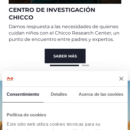
CENTRO DE INVESTIGACIÓN
CHICCO
Damos respuesta a las necesidades de quienes
cuidan niños con el Chicco Research Center, un
punto de encuentro entre padres y expertos.
SABER MÁS
Consentimiento
Detalles
Acerca de las cookies
LA SOSTENIBILIDAD PARA
NOSOTROS
Desarrollamos productos innovadores que
Política de cookies
satisfacen las necesidades de padres e hijos,
Este sitio web utiliza cookies técnicas para su
pero pensando siempre en el planeta en el