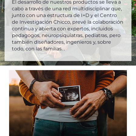
El desarrollo de nuestros productos se lleva a
cabo a través de una red multidisciplinar que,
junto con una estructura de I+D y el Centro
de Investigación Chicco, prevé la colaboración
continua y abierta con expertos, incluidos
pedagogos, neuropsiquiatras, pediatras, pero
también diseñadores, ingenieros y, sobre
todo, con las familias. .
P
C
E
t
c