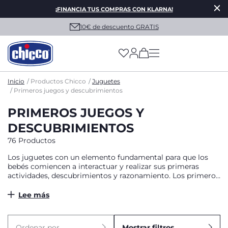
¡FINANCIA TUS COMPRAS CON KLARNA!
10€ de descuento GRATIS
(has more options on
Inicio
Productos Chicco
Juguetes
Primeros juegos y descubrimientos
PRIMEROS JUEGOS Y
DESCUBRIMIENTOS
76 Productos
Los juguetes con un elemento fundamental para que los
bebés comiencen a interactuar y realizar sus primeras
actividades, descubrimientos y razonamiento. Los primeros
juguetes Chicco dejan espacio a su curiosidad natural,
ayudándolos en su desarrollo sensorial y motor, gracias a
Lee más
innumerables estimulaciones y actividades manuales y
electrónicas.
Ordenar por
Mostrar filtros