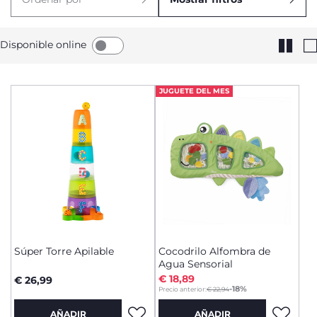
Disponible online
JUGUETE DEL MES
Súper Torre Apilable
Cocodrilo Alfombra de
Agua Sensorial
€ 18,89
€ 26,99
to
-18%
Precio anterior:
€ 22,94
AÑADIR
AÑADIR