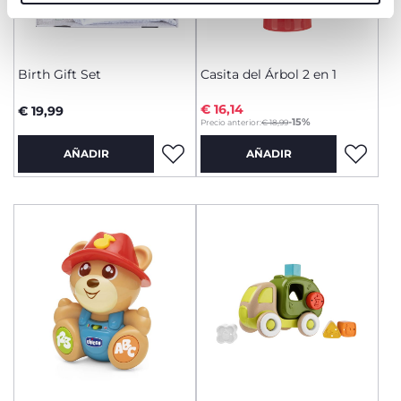
Birth Gift Set
Casita del Árbol 2 en 1
€ 16,14
€ 19,99
to
-15%
Precio anterior:
€ 18,99
AÑADIR
AÑADIR