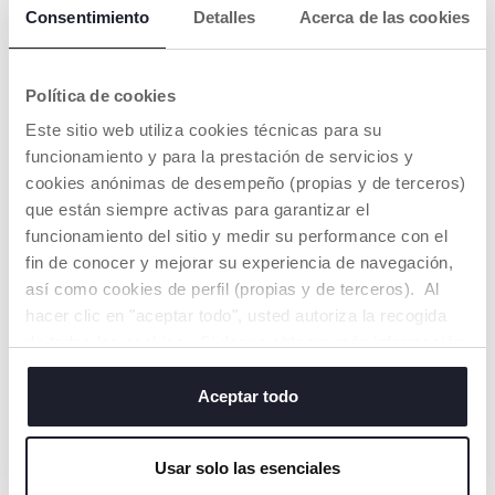
Consentimiento
Detalles
Acerca de las cookies
Política de cookies
Este sitio web utiliza cookies técnicas para su
funcionamiento y para la prestación de servicios y
Descubre el Animal
Feeding Gift Set
cookies anónimas de desempeño (propias y de terceros)
que están siempre activas para garantizar el
€ 13,99
€ 19,99
to
-30%
Precio anterior:
€ 19,99
funcionamiento del sitio y medir su performance con el
fin de conocer y mejorar su experiencia de navegación,
AÑADIR
AÑADIR
así como cookies de perfil (propias y de terceros). Al
hacer clic en "aceptar todo", usted autoriza la recogida
OFERTA
de todas las cookies. Si desea obtener más información
o cambiar o revocar el consentimiento de todas o
algunas cookies, haga clic en "mostrar detalles". Al
Aceptar todo
cerrar este banner, usted consiente en utilizar
únicamente cookies técnicas, que son esenciales para el
Usar solo las esenciales
servicio solicitado.