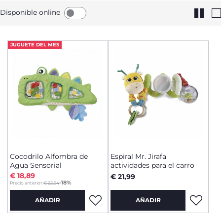
Disponible online
JUGUETE DEL MES
Cocodrilo Alfombra de
Espiral Mr. Jirafa
Agua Sensorial
actividades para el carro
€ 18,89
€ 21,99
to
-18%
Precio anterior:
€ 22,94
AÑADIR
AÑADIR