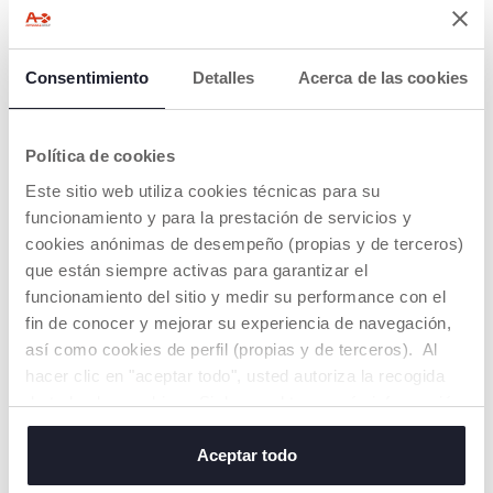
Consentimiento
Detalles
Acerca de las cookies
Crocodilo Pull Along
Libro de los animales
Política de cookies
€ 16,99
€ 14,99
Este sitio web utiliza cookies técnicas para su
funcionamiento y para la prestación de servicios y
AÑADIR
AÑADIR
cookies anónimas de desempeño (propias y de terceros)
que están siempre activas para garantizar el
funcionamiento del sitio y medir su performance con el
fin de conocer y mejorar su experiencia de navegación,
así como cookies de perfil (propias y de terceros). Al
hacer clic en "aceptar todo", usted autoriza la recogida
de todas las cookies. Si desea obtener más información
o cambiar o revocar el consentimiento de todas o
algunas cookies, haga clic en "mostrar detalles". Al
Aceptar todo
cerrar este banner, usted consiente en utilizar