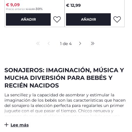
€ 9,09
€ 12,99
to
-30%
Precio anterior:
€ 12,99
AÑADIR
AÑADIR
1 de 4
SONAJEROS: IMAGINACIÓN, MÚSICA Y
MUCHA DIVERSIÓN PARA BEBÉS Y
RECIÉN NACIDOS
La sencillez y la capacidad de asombrar y estimular la
imaginación de los bebés son las características que hacen
del sonajero la elección perfecta para regalarles un primer
juguete con el que pasar el tiempo. Chicco renueva y
propone de nuevo el clásico juguete para bebés con una
selección de sonajeros muy coloridos y originales. Una
Lee más
amplia gama de productos pensados para acompañar su