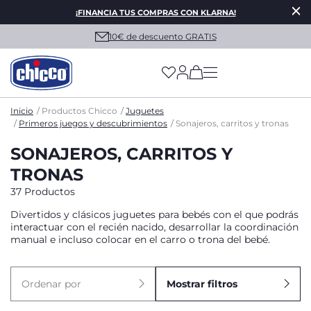
¡FINANCIA TUS COMPRAS CON KLARNA!
10€ de descuento GRATIS
(has more options on
Inicio
Productos Chicco
Juguetes
Primeros juegos y descubrimientos
Sonajeros, carritos y tronas
SONAJEROS, CARRITOS Y
TRONAS
37 Productos
Divertidos y clásicos juguetes para bebés con el que podrás
interactuar con el recién nacido, desarrollar la coordinación
manual e incluso colocar en el carro o trona del bebé.
Ordenar por
Mostrar filtros