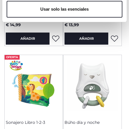
únicamente cookies técnicas, que son esenciales para el
Usar solo las esenciales
servicio solicitado.
Pelotas Sensoriales
Sonajero Sra. Jirafa
Conejito
actividades
€ 14,99
€ 13,99
AÑADIR
AÑADIR
OFERTA
Sonajero Libro 1-2-3
Búho día y noche