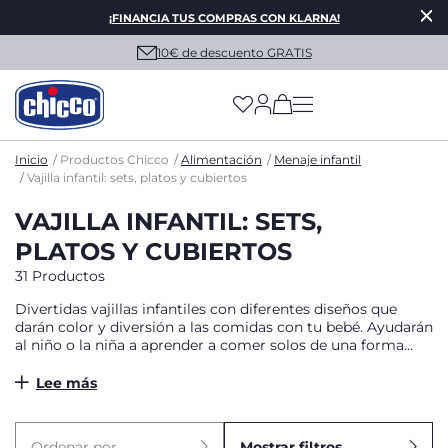
¡FINANCIA TUS COMPRAS CON KLARNA!
10€ de descuento GRATIS
(has more options on
Inicio
Productos Chicco
Alimentación
Menaje infantil
Vajilla infantil: sets, platos y cubiertos
VAJILLA INFANTIL: SETS,
PLATOS Y CUBIERTOS
31 Productos
Divertidas vajillas infantiles con diferentes diseños que
darán color y diversión a las comidas con tu bebé. Ayudarán
al niño o la niña a aprender a comer solos de una forma
autónoma, segura y divertida.
Lee más
Ordenar por
Mostrar filtros