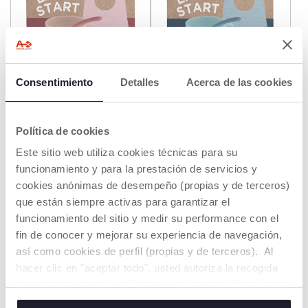
Consentimiento
Detalles
Acerca de las cookies
+ COLORES
+ COLORES
Set de alimentación Easy
Set de alimentación Easy
Start 6M+
Start 6M+
Política de cookies
€ 27,99
€ 27,99
Este sitio web utiliza cookies técnicas para su
AÑADIR
AÑADIR
funcionamiento y para la prestación de servicios y
cookies anónimas de desempeño (propias y de terceros)
que están siempre activas para garantizar el
DESCUENTO PACK
DESCUENTO PACK
funcionamiento del sitio y medir su performance con el
fin de conocer y mejorar su experiencia de navegación,
así como cookies de perfil (propias y de terceros). Al
hacer clic en "aceptar todo", usted autoriza la recogida
de todas las cookies. Si desea obtener más información
o cambiar o revocar el consentimiento de todas o