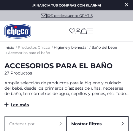
¡FINANCIA TUS COMPRAS CON KLARNA!
10€ de descuento GRATIS
(has more options on
Inicio
Productos Chicco
Higiene y bienestar
Baño del bebé
Accesorios para el baño
ACCESORIOS PARA EL BAÑO
27 Productos
Amplia selección de productos para la higiene y cuidado
del bebé, desde los primeros días: sets de uñas, neceseres
de baño, termómetros de agua, cepillos y peines, etc. Todo
lo necesario para los primeros cuidados del bebé.
Lee más
Ordenar por
Mostrar filtros