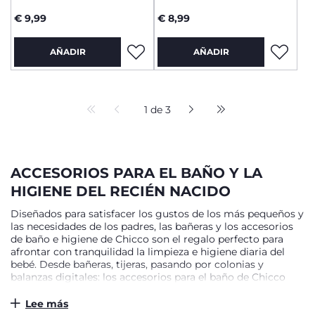
€ 9,99
€ 8,99
AÑADIR
AÑADIR
1 de 3
ACCESORIOS PARA EL BAÑO Y LA
HIGIENE DEL RECIÉN NACIDO
Diseñados para satisfacer los gustos de los más pequeños y
las necesidades de los padres, las bañeras y los accesorios
de baño e higiene de Chicco son el regalo perfecto para
afrontar con tranquilidad la limpieza e higiene diaria del
bebé. Desde bañeras, tijeras, pasando por colonias y
balanzas digitales: los accesorios para el baño de Chicco
están especialmente diseñados para el bienestar y cuidado
de su cuerpo en los primeros años. Productos infantiles
Lee más