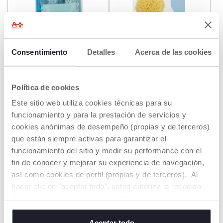
+ COLORES
Consentimiento
Detalles
Acerca de las cookies
Set de cuidado uñas Happy
Esponja marina natural
Hands
€ 14,99
€ 9,99
Política de cookies
Este sitio web utiliza cookies técnicas para su
AÑADIR
AÑADIR
funcionamiento y para la prestación de servicios y
cookies anónimas de desempeño (propias y de terceros)
que están siempre activas para garantizar el
funcionamiento del sitio y medir su performance con el
fin de conocer y mejorar su experiencia de navegación,
así como cookies de perfil (propias y de terceros). Al
hacer clic en "aceptar todo", usted autoriza la recogida
de todas las cookies. Si desea obtener más información
o cambiar o revocar el consentimiento de todas o
algunas cookies, haga clic en "mostrar detalles". Al
Aceptar todo