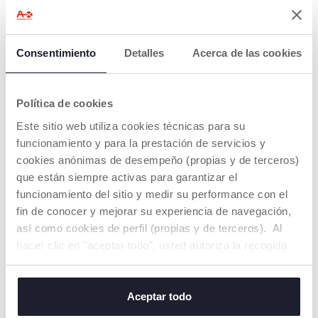
Consentimiento
Detalles
Acerca de las cookies
+ COLORES
+ COLORES
Silla de paseo Bellagio 2.0
Silla de paseo Bellagio 2.0
Política de cookies
€ 419,99
€ 419,99
Este sitio web utiliza cookies técnicas para su
funcionamiento y para la prestación de servicios y
AÑADIR
AÑADIR
cookies anónimas de desempeño (propias y de terceros)
que están siempre activas para garantizar el
funcionamiento del sitio y medir su performance con el
OFERTA
fin de conocer y mejorar su experiencia de navegación,
así como cookies de perfil (propias y de terceros). Al
hacer clic en "aceptar todo", usted autoriza la recogida
de todas las cookies. Si desea obtener más información
o cambiar o revocar el consentimiento de todas o
algunas cookies, haga clic en "mostrar detalles". Al
Aceptar todo
cerrar este banner, usted consiente en utilizar