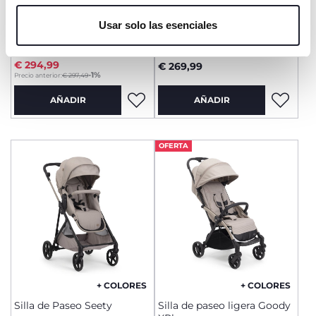
únicamente cookies técnicas, que son esenciales para el
+ COLORES
Usar solo las esenciales
servicio solicitado.
Ohlalà Twin Silla de Paseo
Silla de Paseo Seety
gemelar
€ 294,99
€ 269,99
to
-1%
Precio anterior:
€ 297,49
AÑADIR
AÑADIR
OFERTA
+ COLORES
+ COLORES
Silla de Paseo Seety
Silla de paseo ligera Goody