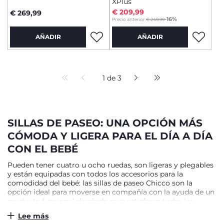
XPlus
€ 209,99
€ 269,99
to
-16%
Precio anterior:
€ 249,99
AÑADIR
AÑADIR
1 de 3
SILLAS DE PASEO: UNA OPCIÓN MÁS
CÓMODA Y LIGERA PARA EL DÍA A DÍA
CON EL BEBÉ
Pueden tener cuatro u ocho ruedas, son ligeras y plegables
y están equipadas con todos los accesorios para la
comodidad del bebé: las sillas de paseo Chicco son la
opción ideal para moverse en compañía con la ayuda de un
producto funcional diseñado para satisfacer todas las
necesidades de los recién nacidos y de sus padres. Los
Lee más
modelos Chicco, idóneos para dar un paseo por el centro o