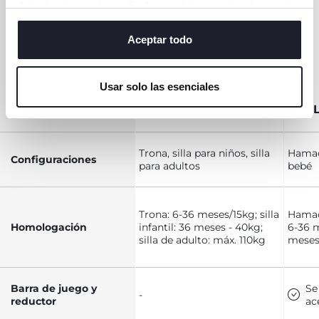
de todas las cookies. Si desea obtener más información
TABLA
o cambiar o revocar el consentimiento de todas o
algunas cookies, haga clic en "mostrar detalles". Al
COMPARATIVA
Aceptar todo
cerrar este banner, usted consiente en utilizar
TRONAS
únicamente cookies técnicas, que son esenciales para el
CHICCO
Usar solo las esenciales
servicio solicitado.
CRESCENDO UP
POL
Trona, silla para niños, silla
Hamaca
Configuraciones
para adultos
bebé
Trona: 6-36 meses/15kg; silla
Hamac
Homologación
infantil: 36 meses - 40kg;
6-36 m
silla de adulto: máx. 110kg
meses
Barra de juego y
Se
-
reductor
ac