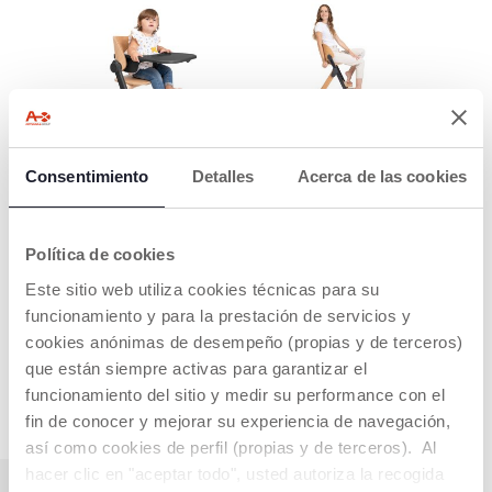
TRONA PAPA (6-36
SILLA PARA
MESES)
ADULTOS (HASTA
Consentimiento
Detalles
Acerca de las cookies
110 KG)
La Meraviglia incluye
el kit de alimentación,
Homologada hasta
que permite
110kg, acompaña a tu
transformarla en
Política de cookies
hijo durante toda
trona.
lavida.
Este sitio web utiliza cookies técnicas para su
funcionamiento y para la prestación de servicios y
cookies anónimas de desempeño (propias y de terceros)
SHOW MORE
que están siempre activas para garantizar el
funcionamiento del sitio y medir su performance con el
fin de conocer y mejorar su experiencia de navegación,
así como cookies de perfil (propias y de terceros). Al
hacer clic en "aceptar todo", usted autoriza la recogida