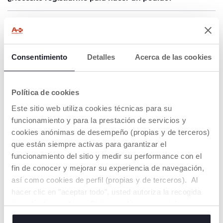
He recibido un código de cupón, ¿cómo lo utilizo?
¿Puedo usar varios cupones en una misma
compra?
Consentimiento
Detalles
Acerca de las cookies
Pedido defectuoso o incorrecto ¿Qué puedo hacer?
Política de cookies
Este sitio web utiliza cookies técnicas para su
funcionamiento y para la prestación de servicios y
¿NO HAS ENCONTRADO LA RESPUESTA
cookies anónimas de desempeño (propias y de terceros)
A TU PREGUNTA?
que están siempre activas para garantizar el
Puedes escribir a nuestro
Servicio de Atención al Cliente
,
funcionamiento del sitio y medir su performance con el
utilizando
chat online
.
fin de conocer y mejorar su experiencia de navegación,
O contactar con nuestro Servicio de Atención al Cliente
así como cookies de perfil (propias y de terceros). Al
llamando al
teléfono
900 81 60 90*
o escribirnos a través
hacer clic en "aceptar todo", usted autoriza la recogida
del
formulario de contacto
.
de todas las cookies. Si desea obtener más información
* Teléfono de contacto desde línea fija y móvil, activa de lunes a jueves
de 8:00 a 17:30 y viernes de 8:00 a 15:00.
o cambiar o revocar el consentimiento de todas o