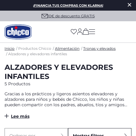
¡FINANCIA TUS COMPRAS CON KLARNA!
10€ de descuento GRATIS
(has more options on
Inicio
Productos Chicco
Alimentación
Tronas y elevados
Alzadores y elevadores infantiles
ALZADORES Y ELEVADORES
INFANTILES
5 Productos
Gracias a los prácticos y ligeros asientos elevadores y
alzadores para niños y bebés de Chicco, los niños y niñas
pueden compartir con los padres, abuelos, tíos y amigos
uno de los momentos más importantes del día: la comida
en la mesa.
Lee más
Ordenar por
Mostrar filtros