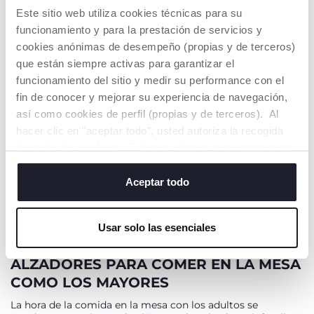
SOLD OUT
Este sitio web utiliza cookies técnicas para su
funcionamiento y para la prestación de servicios y
cookies anónimas de desempeño (propias y de terceros)
que están siempre activas para garantizar el
funcionamiento del sitio y medir su performance con el
fin de conocer y mejorar su experiencia de navegación,
así como cookies de perfil (propias y de terceros). Al
hacer clic en "aceptar todo", usted autoriza la recogida
+ COLORES
de todas las cookies. Si desea obtener más información
Asiento Elevado Pocket
o cambiar o revocar el consentimiento de todas o
Snack
€ 44,99
algunas cookies, haga clic en "mostrar detalles". Al
Aceptar todo
to
0%
Precio anterior:
€ 44,99
cerrar este banner, usted consiente en utilizar
únicamente cookies técnicas, que son esenciales para el
AVÍSAME
Usar solo las esenciales
servicio solicitado.
ALZADORES PARA COMER EN LA MESA
COMO LOS MAYORES
La hora de la comida en la mesa con los adultos se