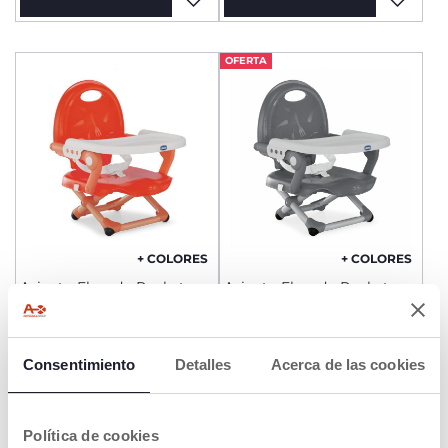
OFERTA
+ COLORES
+ COLORES
Asiento Elevado Pocket
Asiento Elevado Pocket
Snack
Snack
€ 44,99
€ 49,99
to
-10%
Precio anterior:
€ 49,99
Consentimiento
Detalles
Acerca de las cookies
AÑADIR
AÑADIR
Política de cookies
OFERTA