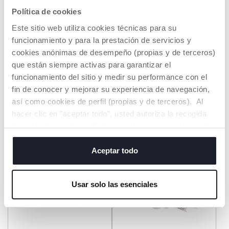
Política de cookies
Este sitio web utiliza cookies técnicas para su
funcionamiento y para la prestación de servicios y
Búho día y noche
Osito dia y noche
cookies anónimas de desempeño (propias y de terceros)
€ 12,99
€ 12,99
que están siempre activas para garantizar el
funcionamiento del sitio y medir su performance con el
AÑADIR
AÑADIR
fin de conocer y mejorar su experiencia de navegación,
así como cookies de perfil (propias y de terceros). Al
hacer clic en "aceptar todo", usted autoriza la recogida
de todas las cookies. Si desea obtener más información
o cambiar o revocar el consentimiento de todas o
algunas cookies, haga clic en "mostrar detalles". Al
Aceptar todo
cerrar este banner, usted consiente en utilizar
únicamente cookies técnicas, que son esenciales para el
Usar solo las esenciales
servicio solicitado.