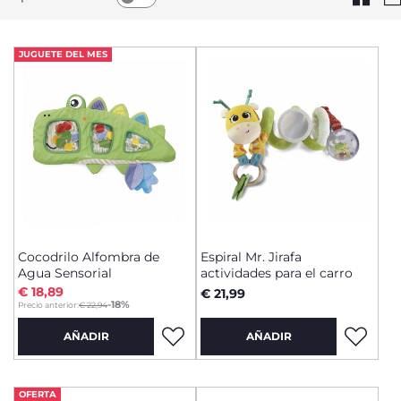
JUGUETE DEL MES
Cocodrilo Alfombra de
Espiral Mr. Jirafa
Agua Sensorial
actividades para el carro
€ 18,89
€ 21,99
to
-18%
Precio anterior:
€ 22,94
AÑADIR
AÑADIR
OFERTA