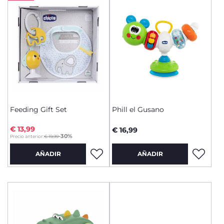
Feeding Gift Set
Phill el Gusano
€ 13,99
€ 16,99
to
-30%
Precio anterior:
€ 19,99
AÑADIR
AÑADIR