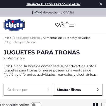
¡FINANCIA TUS COMPRAS CON KLARNA!
10€ de descuento GRATIS
(has more options on
Inicio
Productos Chicco
Alimentación
Tronas y elevados
Juguetes para tronas
JUGUETES PARA TRONAS
21 Productos
Con Chicco, la hora de comer será súper divertida. Estos
juguetes para tronas o meses poseen una ventosa de
fijación y diferentes actividades manuales y electrónicas.
Ordenar por
Mostrar filtros
Disponible online