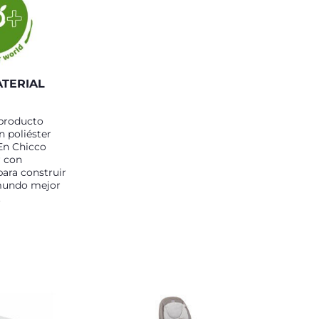
ATERIAL
 producto
n poliéster
 En Chicco
 con
para construir
mundo mejor
.