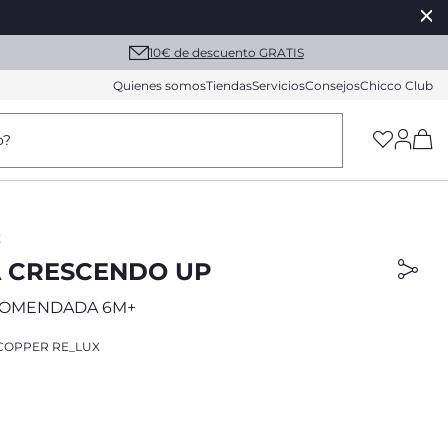
10€ de descuento GRATIS
Quienes somos
Tiendas
Servicios
Consejos
Chicco Club
(h
o?
É
 CRESCENDO UP
COMENDADA 6M+
COPPER RE_LUX