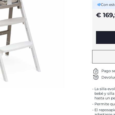
Con est
€ 169
Pago s
Devoluc
La silla evo
bebé y silla
hasta un pe
Permite que
El reposapi
adaptarse a