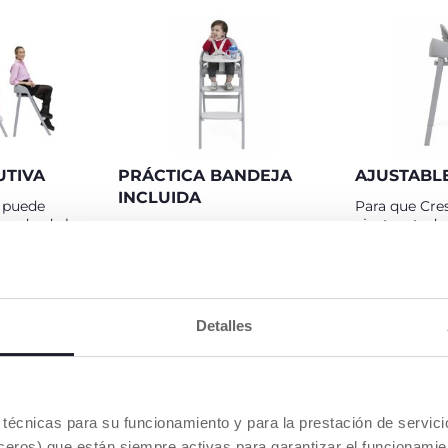
UTIVA
PRÁCTICA BANDEJA
AJUSTABL
INCLUIDA
 puede
Para que Cre
ona desde los
ajuste a toda
En la configuración de trona,
eses
cuenta con u
podrás poner o quitar la
to infantil,
adicionales q
bandeja para que el bebé
 asiento y
trona 20 cm e
cuente con su propio espacio
lla alta para
bebés podrá
durante las comidas. Además
sde los 3 años
cualquier mes
el asiento cuenta con
Detalles
¡y también
islas más alta
cinturones de 5 puntos para
silla de
Altura de la 
mayor seguridad.
10 kg!
extra: 102 cm 
asiento con p
cm.
es técnicas para su funcionamiento y para la prestación de servi
eros) que están siempre activas para garantizar el funcionamien