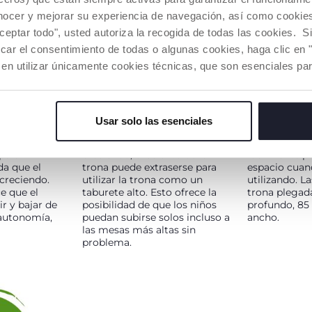
nocer y mejorar su experiencia de navegación, así como cookies 
aceptar todo", usted autoriza la recogida de todas las cookies. 
car el consentimiento de todas o algunas cookies, haga clic en "
 en utilizar únicamente cookies técnicas, que son esenciales par
AJUSTABLE
SILLA INFANTIL
PLEGABLE
Usar solo las esenciales
erior tiene 2
Cuando el niño o la niña va
Esta práctica
 para
creciendo, el asiento de la
fácilmente p
da que el
trona puede extraserse para
espacio cuan
 creciendo.
utilizar la trona como un
utilizando. L
e que el
taburete alto. Esto ofrece la
trona plegad
r y bajar de
posibilidad de que los niños
profundo, 85 
l autonomía,
puedan subirse solos incluso a
ancho.
las mesas más altas sin
problema.