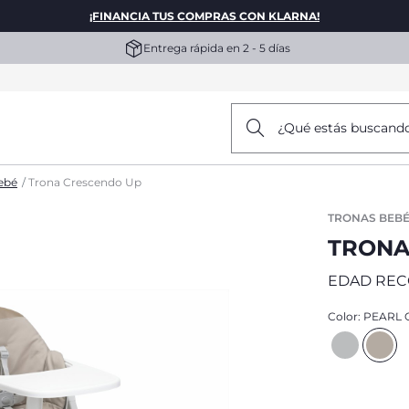
¡FINANCIA TUS COMPRAS CON KLARNA!
Entrega rápida en 2 - 5 días
¿Qué estás buscand
ebé
Trona Crescendo Up
TRONAS BEB
TRONA
EDAD RE
Color:
PEARL 