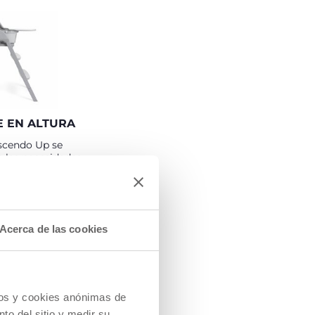
E EN ALTURA
scendo Up se
s las necesidades,
nas patas
ue elevan la
n altura, así los
n comer en
a, incluso las
Acerca de las cookies
s.
trona con patas
| Altura del
atas extra: 70
cios y cookies anónimas de
to del sitio y medir su