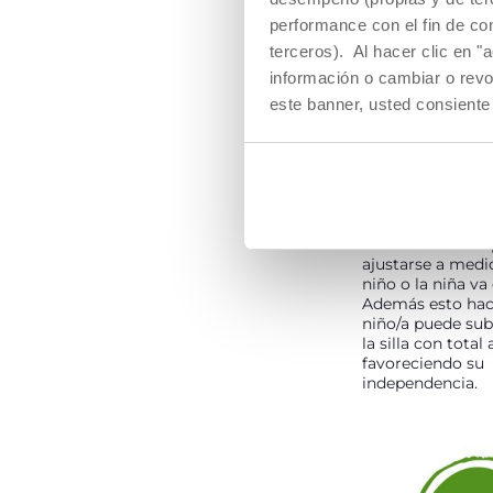
performance con el fin de co
terceros). Al hacer clic en "
información o cambiar o revo
este banner, usted consiente
REPOSAPIÉS 
El reposapiés sup
niveles de altura
ajustarse a medi
niño o la niña va
Además esto hac
niño/a puede subi
la silla con tota
favoreciendo su
independencia.