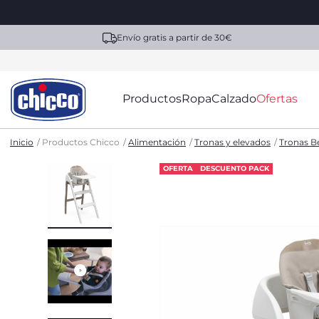
Envío gratis a partir de 30€
Productos
Ropa
Calzado
Ofertas
Inicio
Productos Chicco
Alimentación
Tronas y elevados
Tronas B
OFERTA
DESCUENTO PACK