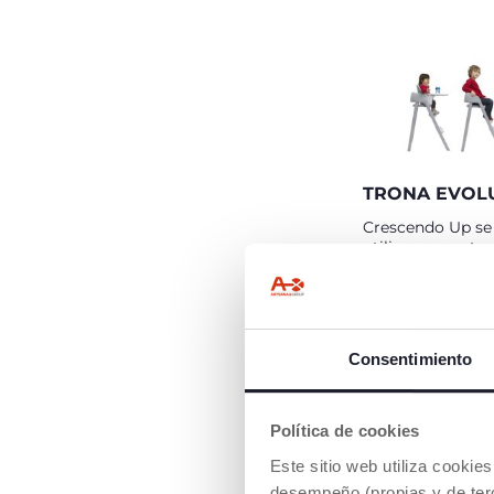
TRONA EVOL
Crescendo Up se
utilizar como tr
6 hasta los 36 m
utlizando el asien
después quitar el
utilizarlo como si
el niño o niña de
Consentimiento
hasta los 40 kg, 
como taburete o 
adulto hasta los1
Política de cookies
Este sitio web utiliza cooki
desempeño (propias y de terc