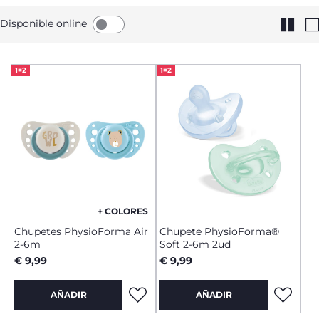
Disponible online
1=2
1=2
+ COLORES
Chupetes PhysioForma Air
Chupete PhysioForma®
2-6m
Soft 2-6m 2ud
€ 9,99
€ 9,99
AÑADIR
AÑADIR