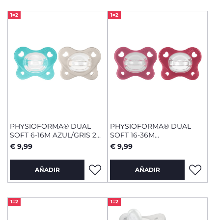
1=2
1=2
PHYSIOFORMA® DUAL
PHYSIOFORMA® DUAL
SOFT 6-16M AZUL/GRIS 2
SOFT 16-36M
UDS.
ROSA/MAGENTA 2
€ 9,99
€ 9,99
UNIDADES
AÑADIR
AÑADIR
1=2
1=2