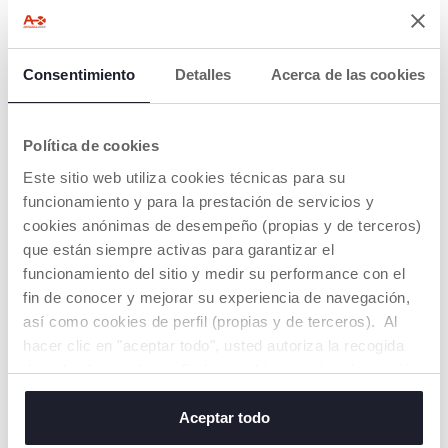
Consentimiento
Detalles
Acerca de las cookies
+ COLORES
+ COLORES
Chupete Physio Luxe 16-
Chupetes PhysioForma Air
36m silicona
2-6m
Política de cookies
€ 9,99
€ 9,99
Este sitio web utiliza cookies técnicas para su
funcionamiento y para la prestación de servicios y
AÑADIR
AÑADIR
cookies anónimas de desempeño (propias y de terceros)
que están siempre activas para garantizar el
funcionamiento del sitio y medir su performance con el
1=2
1=2
fin de conocer y mejorar su experiencia de navegación,
así como cookies de perfil (propias y de terceros). Al
hacer clic en "aceptar todo", usted autoriza la recogida
de todas las cookies. Si desea obtener más información
o cambiar o revocar el consentimiento de todas o
algunas cookies, haga clic en "mostrar detalles". Al
Aceptar todo
cerrar este banner, usted consiente en utilizar