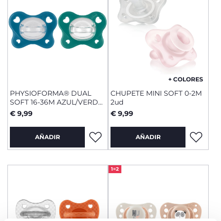
+ COLORES
PHYSIOFORMA® DUAL
CHUPETE MINI SOFT 0-2M
SOFT 16-36M AZUL/VERDE
2ud
2 UDS
€ 9,99
€ 9,99
AÑADIR
AÑADIR
1=2