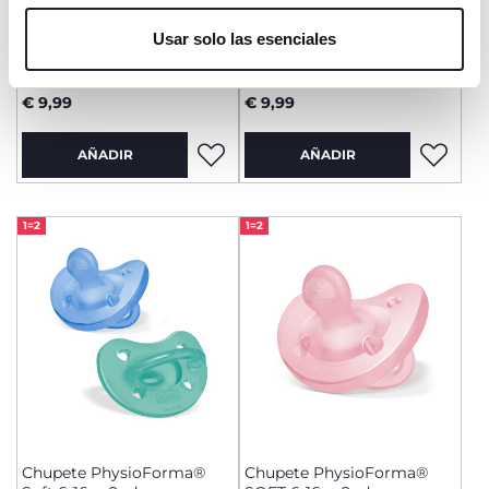
únicamente cookies técnicas, que son esenciales para el
+ COLORES
Usar solo las esenciales
servicio solicitado.
Chupete PhysioForma Air
CHUPETE MINI SOFT 0-2M
6-16m 2ud
2ud
€ 9,99
€ 9,99
AÑADIR
AÑADIR
1=2
1=2
Chupete PhysioForma®
Chupete PhysioForma®