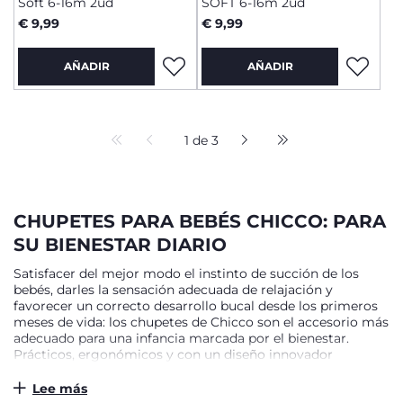
Soft 6-16m 2ud
SOFT 6-16m 2ud
€ 9,99
€ 9,99
AÑADIR
AÑADIR
1 de 3
CHUPETES PARA BEBÉS CHICCO: PARA
SU BIENESTAR DIARIO
Satisfacer del mejor modo el instinto de succión de los
bebés, darles la sensación adecuada de relajación y
favorecer un correcto desarrollo bucal desde los primeros
meses de vida: los chupetes de Chicco son el accesorio más
adecuado para una infancia marcada por el bienestar.
Prácticos, ergonómicos y con un diseño innovador
estudiado por Chicco y aprobado por expertos dentistas,
brindan a los padres una gran ayuda para garantizarles a los
Lee más