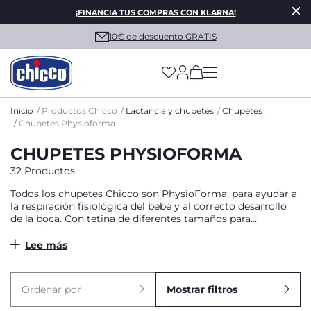
¡FINANCIA TUS COMPRAS CON KLARNA!
10€ de descuento GRATIS
(has more options on
Inicio
Productos Chicco
Lactancia y chupetes
Chupetes
Chupetes Physioforma
CHUPETES PHYSIOFORMA
32 Productos
Todos los chupetes Chicco son PhysioForma: para ayudar a
la respiración fisiológica del bebé y al correcto desarrollo
de la boca. Con tetina de diferentes tamaños para
adaptarse al crecimiento de tu peque.
Lee más
Ordenar por
Mostrar filtros