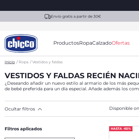
Envío gratis a partir de 30€
Productos
Ropa
Calzado
Ofertas
Inicio
Ropa
Vestidos y faldas
VESTIDOS Y FALDAS RECIÉN NACID
¿Deseando añadir un nuevo estilo al armario de los más pequeñ
de bebé preferida para un día especi
Disponible on
Ocultar filtros
Filtros aplicados
HASTA -60%