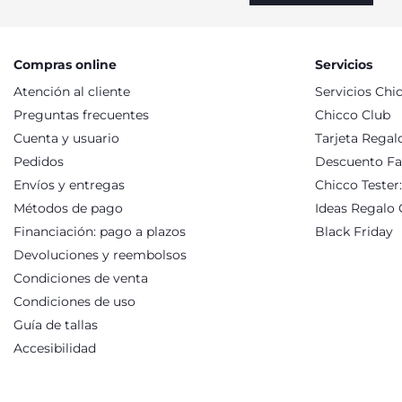
VESTIDOS INFANTILES PARA MOMENTOS
Desde Chicco elegimos siempre los mejores y más cómodos te
recién nacidas escogemos una gran variedad como algodón, fran
momento del día, con la mejor calidad. Y para ello, todos nue
Compras online
Servicios
certificado Oeko-Tex que garantiza la calidad y seguridad en 
Atención al cliente
Servicios Chi
que su outfit sea totalmente elegante y original o unas divert
nacidas, niñas y niños ¡ compra tu preferido para un día perfec
Preguntas frecuentes
Chicco Club
Cuenta y usuario
Tarjeta Regal
Pedidos
Descuento Fa
Envíos y entregas
Chicco Tester
Métodos de pago
Ideas Regalo 
Financiación: pago a plazos
Black Friday
Devoluciones y reembolsos
Condiciones de venta
Condiciones de uso
Guía de tallas
Accesibilidad