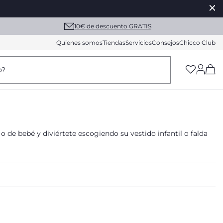
10€ de descuento GRATIS
Quienes somos
Tiendas
Servicios
Consejos
Chicco Club
(h
o?
 de bebé y diviértete escogiendo su vestido infantil o falda