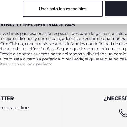
Usar solo las esenciales
 NIÑO O RECIÉN NACIDAS
vestirles para esa ocasión especial, descubre la gama completa d
s mejores diseños y cortes para, además de vestir de una manera e
Con Chicco, encontrarás vestidos infantiles con infinidad de dise
l estilo de tus niños / niñas. ¡Seguro que les encantará crear su
. Desde elegantes cuadros hasta animados y divertidos unicornios.
u camiseta o camisa preferida. Y recuerda, si quieres que no pa
tas y con un look perfecto.
OS Y PRÁCTICOS
e tu niña o niño e incorporar nuevas prendas para tu bebé recié
cco, llenamos nuestra colección de faldas y vestidos infantiles 
s de elástico regulable y cierres con botones a un lado. ¡Vestirl
ETTER
¿NECESI
dos para recién nacidos de colores neutros, cuadros, estampados 
diferentes estilos y cortes cómo cuello redondo, corte evasé, c
ompra online
én vestidos de bebé para invierno. Elige tu preferido para que l
época del año, ya sea para verano e invierno como una cita fami