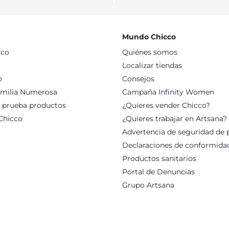
 CASUALES
jidos para acompañar a los más pequeños en cualquier momento 
ela, felpa elástica, chenilla y mucho más. Nuestra prioridad si
stros vestidos de bebés, niñas y niños son realizados con 100% a
Mundo Chicco
todos los tejidos y componentes empleados en sus prendas. Escog
cco
Quiénes somos
idas zapatillas para un look más casual. Encuentra con Chicco la
to!
Localizar tiendas
o
Consejos
milia Numerosa
Campaña Infinity Women
: prueba productos
¿Quieres vender Chicco?
Chicco
¿Quieres trabajar en Artsana?
Advertencia de seguridad de 
Declaraciones de conformida
Productos sanitarios
Portal de Denuncias
Grupo Artsana