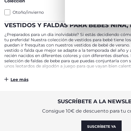
Colección
Otoño/invierno
VESTIDOS Y FALDAS PARA BEBÉS NIÑA,
¿Preparados para un día inolvidable? Si estás decidiendo cómo 
tu preferida! Nuestra colección de vestidos para bebé tiene lo
puedan ir fresquitas con nuestros vestidos de bebé de verano. 
vestido o falda que mejor se adapte a la temporada del año y a
recién nacidos en diferentes colores y con diferentes diseños
selección de faldas de bebe para que puedas conjuntarla con s
unos leotardos de algodón a juego para que vayan bien calenti
FALDAS Y VESTIDOS PARA BEBÉ CÓMOD
Lee más
Es el momento de renovar el armario de tu bebé, ampliar el d
cómodos será un detalle muy importante. Para ello, desde Chi
espalda con botones a presión, vestidos para bebés con cintura
SUSCRÍBETE A LA NEWSL
para bebés, recién nacidas y niñas o niños incluye desde vesti
para bebés con graciosos estampados de dálmatas y ositos. Y 
Consigue 10€ de descuento para tu c
las estaciones, con vestidos de verano para niñas, pero tambi
vestidos de Chicco para bebés, pero siempre cómodos en cada 
SUSCRÍBETE YA