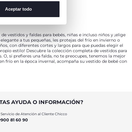
Aceptar todo
e vestidos y faldas para bebés, niñas e incluso niños y ¡elige
legante a tus pequeñas, les protejas del frío en invierno o
ños, con diferentes cortes y largos para que puedas elegir el
 propio estilo! Descubre la colección completa de vestidos para
 O, si prefieres una falda, no te preocupes, tenemos la mejor
sen frío en la época invernal, acompaña su vestido de bebé con
n nacida. Que los más pequeños de la casa siempre estén
con las mejores prendas que incluyen cómodas aperturas en la
es será muy fácil y rápido! Nuestra gama de vestidos y faldas
TAS AYUDA O INFORMACIÓN?
de rosas y lacitos para un estilo más elegante, hasta faldas
uello desmontable. Además, encontrarás opciones para todas
Servicio de Atención al Cliente Chicco
os más pequeños vayan vestidos a la última moda con los
900 81 60 90
liar en navidad.