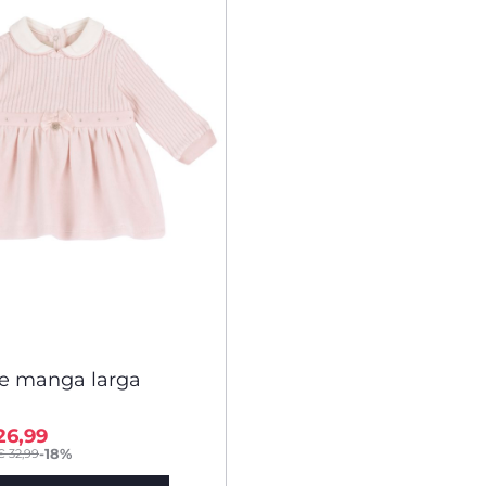
de manga larga
26,99
-18%
€ 32,99