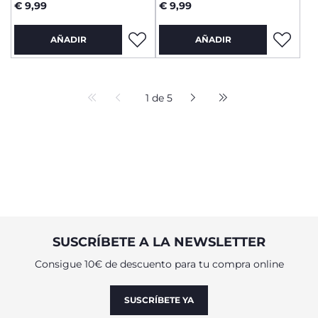
ROSA/MAGENTA 2
UNIDADES
€ 9,99
€ 9,99
UNIDADES
AÑADIR
AÑADIR
1 de 5
SUSCRÍBETE A LA NEWSLETTER
Consigue 10€ de descuento para tu compra online
SUSCRÍBETE YA