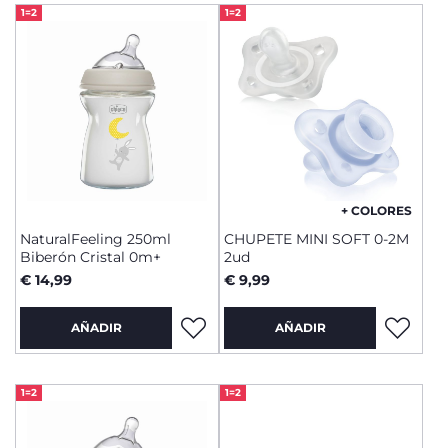
1=2
1=2
+ COLORES
NaturalFeeling 250ml
CHUPETE MINI SOFT 0-2M
Biberón Cristal 0m+
2ud
€ 14,99
€ 9,99
AÑADIR
AÑADIR
1=2
1=2