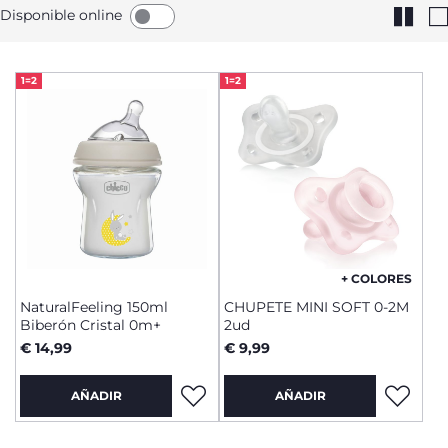
Disponible online
1=2
1=2
+ COLORES
NaturalFeeling 150ml
CHUPETE MINI SOFT 0-2M
Biberón Cristal 0m+
2ud
€ 14,99
€ 9,99
AÑADIR
AÑADIR