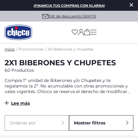
¡FINANCIA TUS COMPRAS CON KLARNA!
10€ de descuento GRATIS
(has more options on
Inicio
Promociones
2x1 Biberones y chupetes
2X1 BIBERONES Y CHUPETES
60 Productos
Compra 1ª unidad de Biberones y/o Chupetes y te
regalamos la 2ª. No acumulable con otras promociones y
vales vigentes. Chicco se reserva el derecho de modificar
y/o cancelar la oferta/promoción vigente en cualquier
momento, sin que esto implique ninguna responsabilidad o
Lee más
compensación.
Ordenar por
Mostrar filtros