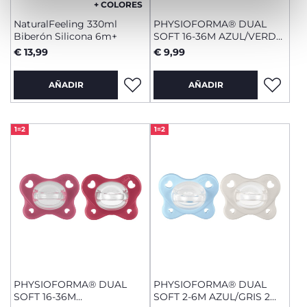
+ COLORES
NaturalFeeling 330ml
PHYSIOFORMA® DUAL
Biberón Silicona 6m+
SOFT 16-36M AZUL/VERDE
2 UDS
€ 13,99
€ 9,99
AÑADIR
AÑADIR
1=2
1=2
PHYSIOFORMA® DUAL
PHYSIOFORMA® DUAL
SOFT 16-36M
SOFT 2-6M AZUL/GRIS 2