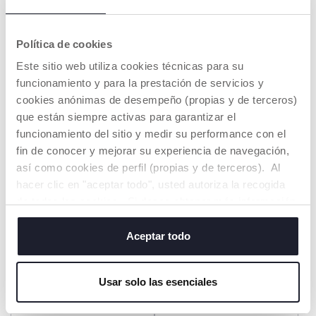
Política de cookies
+ COLORES
Este sitio web utiliza cookies técnicas para su
Guarda chupetes Pocket
NaturalFeeling 150ml
funcionamiento y para la prestación de servicios y
Friend
Biberón Silicona 0m+
cookies anónimas de desempeño (propias y de terceros)
€ 15,99
€ 11,99
que están siempre activas para garantizar el
funcionamiento del sitio y medir su performance con el
AÑADIR
AÑADIR
fin de conocer y mejorar su experiencia de navegación,
así como cookies de perfil (propias y de terceros). Al
1=2
1=2
hacer clic en "aceptar todo", usted autoriza la recogida
de todas las cookies. Si desea obtener más información
o cambiar o revocar el consentimiento de todas o
algunas cookies, haga clic en "mostrar detalles". Al
Aceptar todo
cerrar este banner, usted consiente en utilizar
únicamente cookies técnicas, que son esenciales para el
Usar solo las esenciales
servicio solicitado.