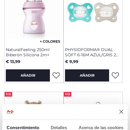
+ COLORES
NaturalFeeling 250ml
PHYSIOFORMA® DUAL
Biberón Silicona 2m+
SOFT 6-16M AZUL/GRIS 2
UDS.
€ 13,99
€ 9,99
AÑADIR
AÑADIR
1=2
1=2
Consentimiento
Detalles
Acerca de las cookies