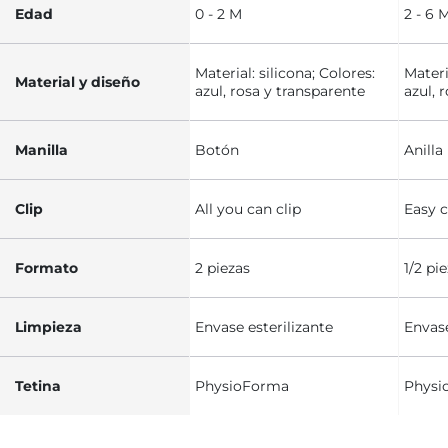
Edad
0 - 2 M
2 - 6 M
Material: silicona; Colores:
Materi
Material y diseño
azul, rosa y transparente
azul, 
Manilla
Botón
Anilla
Clip
All you can clip
Easy c
Formato
2 piezas
1/2 pi
Limpieza
Envase esterilizante
Envase
Tetina
PhysioForma
Physi