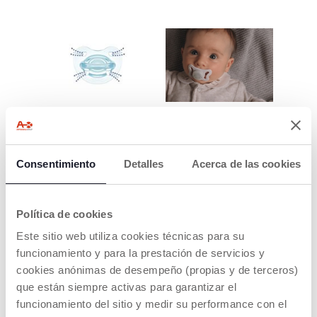
ORIFICIOS DE
LA SALUD
VENTILACIÓN
COMIENZA CON
LA BOCA
Permiten el paso del
Consentimiento
Detalles
Acerca de las cookies
aire y reducen el
Los chupetes Chicco
estancamiento de la
PhysioForma
saliva.
entrenan todas las
funciones vitales de la
Política de cookies
boca para un
crecimiento saludable:
Este sitio web utiliza cookies técnicas para su
SUCCIONAR,
funcionamiento y para la prestación de servicios y
RESPIRAR, TRAGAR,
cookies anónimas de desempeño (propias y de terceros)
MASTICAR.
que están siempre activas para garantizar el
funcionamiento del sitio y medir su performance con el