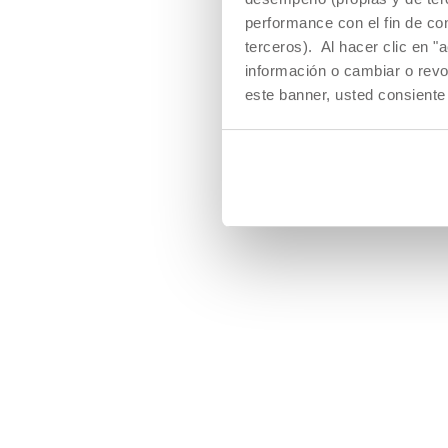
Los chupetes Ch
performance con el fin de co
PhysioForma ent
terceros). Al hacer clic en "
las funciones vita
boca para un cr
información o cambiar o revo
saludable: SUCC
este banner, usted consiente
RESPIRAR, TRAG
MASTICAR.