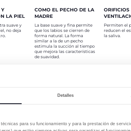
 Y
COMO EL PECHO DE LA
ORIFICIOS
N LA PIEL
MADRE
VENTILAC
tra suave y
La base suave y fina permite
Permiten el p
el, no deja
que los labios se cierren de
reducen el e
ro.
forma natural. La forma
la saliva.
similar a la de un pecho
estimula la succión al tiempo
que mejora las características
de suavidad.
Detalles
MIENZA
PHYSIOFORMA® ES
LA BOCA 
es técnicas para su funcionamiento y para la prestación de servi
A
SOLAMENTE CHICCO
CONFLUEN
eros) que están siempre activas para garantizar el funcionamien