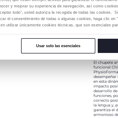
icco
PhysioForma® es la forma
La boca se d
nocer y mejorar su experiencia de navegación, así como cookies 
renan todas
anatómico-funcional
"confluente v
aceptar todo", usted autoriza la recogida de todas las cookies. 
les de la
exclusiva de todos los
dentro de la 
ecimiento
chupetes Chicco, diseñada
activan y des
car el consentimiento de todas o algunas cookies, haga clic en "
IONAR,
para promover y estimular
numerosas fu
 en utilizar únicamente cookies técnicas, que son esenciales par
AR,
correctamente todas las
con diferente
funciones vitales de la boca
interconexion
durante la succión no
fundamentale
nutritiva manteniendo la
crecimiento 
Usar solo las esenciales
posición fisiológica de la
niño: RESPI
lengua, en lo alto del paladar.
SABOREAR, 
El chupete a
funcional Ch
PhysioForma
desempeñar u
en esta dinám
impacto posit
desarrollo de
funciones, p
correcto pos
la lengua y, p
garantiza el 
armonioso de