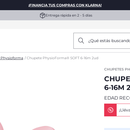
¡FINANCIA TUS COMPRAS CON KLARNA!
Entrega rápida en 2 - 5 días
¿Qué estás buscand
 Physioforma
Chupete PhysioForma® SOFT 6-16m 2ud
CHUPETES P
CHUPE
6-16M 
EDAD REC
¡Llév