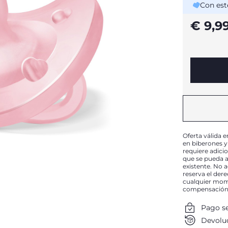
Con est
€ 9,9
Oferta válida e
en biberones y
requiere adici
que se pueda a
existente. No 
reserva el der
cualquier mome
compensación
Pago s
Devoluc