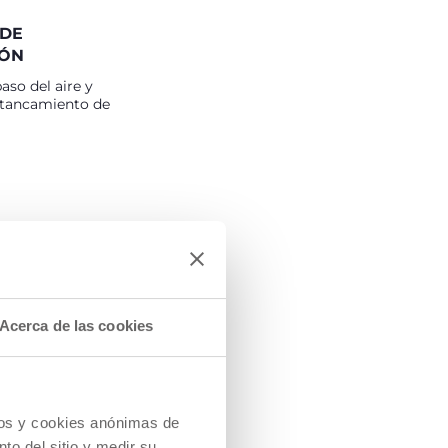
 DE
IÓN
aso del aire y
stancamiento de
Acerca de las cookies
COMO
cios y cookies anónimas de
TE VITAL
to del sitio y medir su