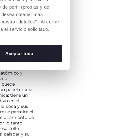
efine como un
de perfil (propias y de
ital" porque
Si desea obtener más
cavidad bucal se
arrollan
mostrar detalles". Al cerrar
nciones vitales,
a el servicio solicitado.
s
es y efectos
s para el
saludable del
Aceptar todo
RAR, SUCCIONAR,
MASTICAR.
natómico y
icco
 puede
n papel crucial
ica: tiene un
ivo en el
 la boca y sus
orque permite el
icionamiento de
or lo tanto,
desarrollo
l paladar y su