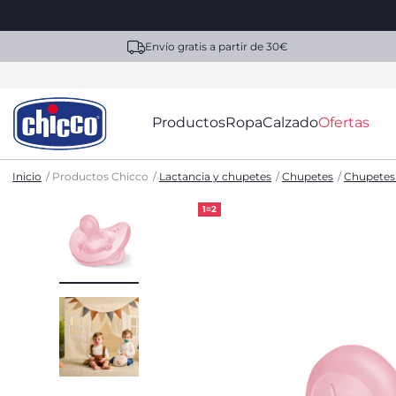
Envío gratis a partir de 30€
Productos
Ropa
Calzado
Ofertas
Inicio
Productos Chicco
Lactancia y chupetes
Chupetes
Chupetes
1=2