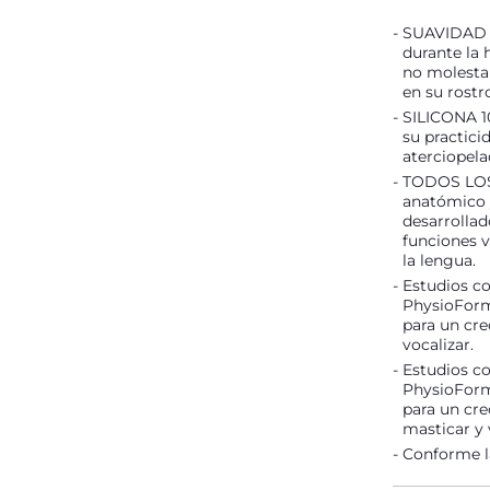
SUAVIDAD 
durante la 
no molesta
en su rostr
SILICONA 10
su practici
aterciopela
TODOS LOS
anatómico y
desarrolla
funciones v
la lengua.
Estudios c
PhysioForma
para un cre
vocalizar.
Estudios c
PhysioForma
para un cre
masticar y 
Conforme l