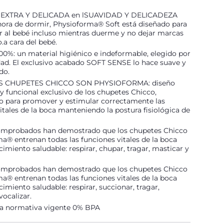
EXTRA Y DELICADA en lSUAVIDAD Y DELICADEZA
hora de dormir, Physioforma® Soft está diseñado para
r al bebé incluso mientras duerme y no dejar marcas
o.a cara del bebé.
0%: un material higiénico e indeformable, elegido por
dad. El exclusivo acabado SOFT SENSE lo hace suave y
do.
 CHUPETES CHICCO SON PHYSIOFORMA: diseño
 funcional exclusivo de los chupetes Chicco,
do para promover y estimular correctamente las
itales de la boca manteniendo la postura fisiológica de
omprobados han demostrado que los chupetes Chicco
® entrenan todas las funciones vitales de la boca
cimiento saludable: respirar, chupar, tragar, masticar y
omprobados han demostrado que los chupetes Chicco
® entrenan todas las funciones vitales de la boca
cimiento saludable: respirar, succionar, tragar,
vocalizar.
a normativa vigente 0% BPA