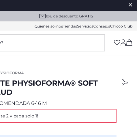
10€ de descuento GRATIS
Quienes somos
Tiendas
Servicios
Consejos
Chicco Club
(h
o?
HYSIOFORMA
TE PHYSIOFORMA® SOFT
2UD
OMENDADA 6-16 M
ate 2 y paga solo 1!