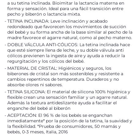
a su tetina inclinada. Bioimitar la lactancia materna en
forma y sensación. Ideal para una fácil transición entre
pecho y biberón o lactancia mixta.
TETINA INCLINADA: Leve inclinación y acabado
redondeado que favorecen los movimientos de succión
del bebé y su forma ancha de la base similar al pecho de la
madre favorece el agarre natural, como al pecho materno.
DOBLE VÁLCULA ANTI-CÓLICOS: La tetina inclinada hace
que esté siempre llena de leche, y su doble válvula anti
cólicos previenen la ingesta de aire y ayuda a reducir la
regurgitación y los cólicos del bebé.
MATERIAL DE CRISTAL: Higiénicos y seguros, los
biberones de cristal son más sostenibles y resistente a
cambios repentinos de temperatura. Duraderos y no
absorbe olores ni sabores.
TETINA SILICONA: El material de silicona 100% higiénica y
flexible crean una sensación familiar y un agarre natural.
Además la textura antideslizante ayuda a facilitar el
enganche del bebé al biberón
ACEPTACIÓN: El 96 % de los bebés se enganchan
inmediatamente* por la posición de la tetina, la suavidad y
la flexibilidad. *Prueba de consumidores, 50 mamás y
bebés, 0-3 meses, Italia, 2016