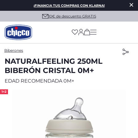
¡FINANCIA TUS COMPRAS CON KLARNA!
10€ de descuento GRATIS
(has more options on
Biberones
NATURALFEELING 250ML
BIBERÓN CRISTAL 0M+
EDAD RECOMENDADA 0M+
1=2