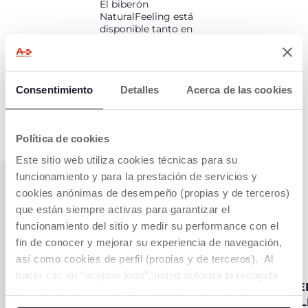
El biberón
NaturalFeeling está
disponible tanto en
vidrio (150 ml y 250
ml) como en plástico
(150 ml, 250 ml, 330
ml) Hay 3 colores
Consentimiento
Detalles
Acerca de las cookies
diferentes: gris, azul
claro y rosa.
Política de cookies
Este sitio web utiliza cookies técnicas para su
funcionamiento y para la prestación de servicios y
cookies anónimas de desempeño (propias y de terceros)
que están siempre activas para garantizar el
TABLA
funcionamiento del sitio y medir su performance con el
COMPARATIVA
fin de conocer y mejorar su experiencia de navegación,
BIBERONES
así como cookies de perfil (propias y de terceros). Al
hacer clic en "aceptar todo", usted autoriza la recogida
BIBERÓN PERFECT 5
BIBE
de todas las cookies. Si desea obtener más información
FEEL