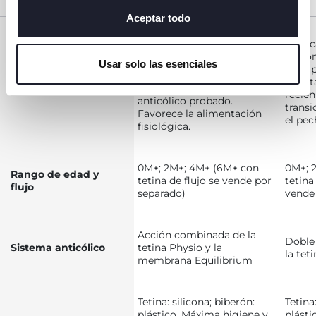
o cambiar o revocar el consentimiento de todas o
algunas cookies, haga clic en "mostrar detalles". Al
Aceptar todo
cerrar este banner, usted consiente en utilizar
Biberón anticólicos
Repilc
biofuncional. Se adapta de
únicamente cookies técnicas, que son esenciales para el
de com
forma inmediata y continua
Usar solo las esenciales
servicio solicitado.
ideal 
al ritmo fisiológico de
Puntos Fuertes
Acepta
succión del bebé. Efecto
recién
anticólico probado.
transi
Favorece la alimentación
el pec
fisiológica.
0M+; 2M+; 4M+ (6M+ con
0M+; 
Rango de edad y
tetina de flujo se vende por
tetina
flujo
separado)
vende
Acción combinada de la
Doble 
Sistema anticólico
tetina Physio y la
la tet
membrana Equilibrium
Tetina: silicona; biberón:
Tetina
plástico. Máxima higiene y
plásti