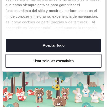
que lo hace muy
higiénico
que están siempre activas para garantizar el
funcionamiento del sitio y medir su performance con el
fin de conocer y mejorar su experiencia de navegación,
así como cookies de perfil (propias y de terceros). Al
hacer clic en "aceptar todo", usted autoriza la recogida
NUESTRO CONSEJOS
de todas las cookies. Si desea obtener más información
o cambiar o revocar el consentimiento de todas o
algunas cookies, haga clic en "mostrar detalles". Al
Aceptar todo
cerrar este banner, usted consiente en utilizar
únicamente cookies técnicas, que son esenciales para el
Usar solo las esenciales
servicio solicitado.