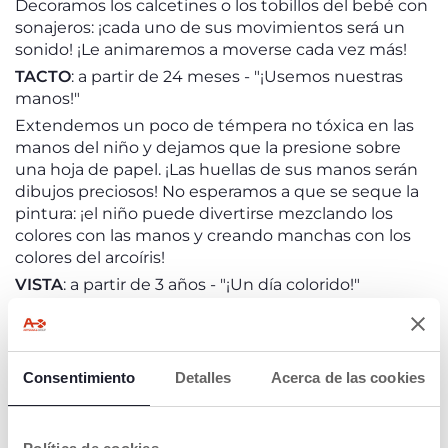
Decoramos los calcetines o los tobillos del bebé con
sonajeros: ¡cada uno de sus movimientos será un
sonido! ¡Le animaremos a moverse cada vez más!
TACTO
: a partir de 24 meses - "¡Usemos nuestras
manos!"
Extendemos un poco de témpera no tóxica en las
manos del niño y dejamos que la presione sobre
una hoja de papel. ¡Las huellas de sus manos serán
dibujos preciosos! No esperamos a que se seque la
pintura: ¡el niño puede divertirse mezclando los
colores con las manos y creando manchas con los
colores del arcoíris!
VISTA
: a partir de 3 años - "¡Un día colorido!"
Te invitamos a elegir un color para el día. Si, por
ejemplo, es amarillo, vestirá una camiseta amarilla,
dibujará un sol y le leeremos el cuento “Amarilito y
azulito”.
Consentimiento
Detalles
Acerca de las cookies