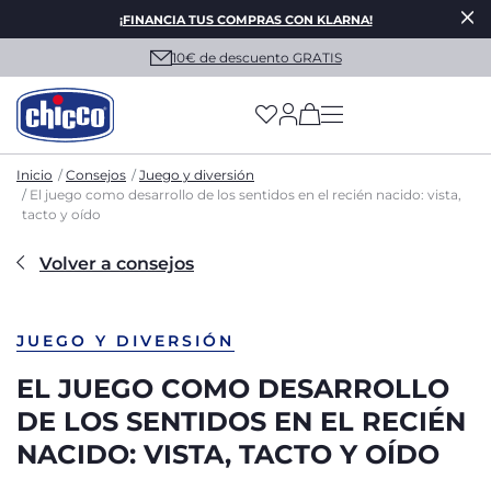
¡FINANCIA TUS COMPRAS CON KLARNA!
10€ de descuento GRATIS
(has more options on
Inicio
Consejos
Juego y diversión
El juego como desarrollo de los sentidos en el recién nacido: vista,
tacto y oído
Volver a consejos
JUEGO Y DIVERSIÓN
EL JUEGO COMO DESARROLLO
DE LOS SENTIDOS EN EL RECIÉN
NACIDO: VISTA, TACTO Y OÍDO