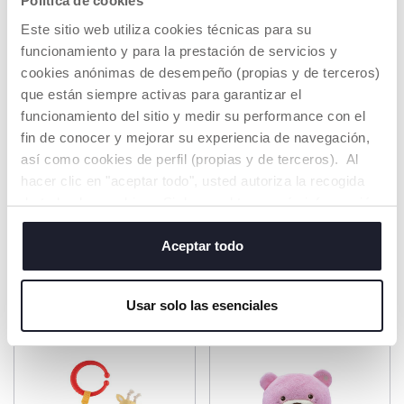
Política de cookies
SUSCRÍBETE A LA NEWSLETTER
Este sitio web utiliza cookies técnicas para su
Consigue 10€ de descuento para tu compra online
funcionamiento y para la prestación de servicios y
cookies anónimas de desempeño (propias y de terceros)
E-mail
que están siempre activas para garantizar el
funcionamiento del sitio y medir su performance con el
Acepto los términos de
política de privacidad
fin de conocer y mejorar su experiencia de navegación,
así como cookies de perfil (propias y de terceros). Al
SUSCRÍBETE A LA NEWSLETTER
hacer clic en "aceptar todo", usted autoriza la recogida
de todas las cookies. Si desea obtener más información
o cambiar o revocar el consentimiento de todas o
algunas cookies, haga clic en "mostrar detalles". Al
Aceptar todo
cerrar este banner, usted consiente en utilizar
PRODUCTOS QUE TE PUEDEN
únicamente cookies técnicas, que son esenciales para el
INTERESAR
Usar solo las esenciales
servicio solicitado.