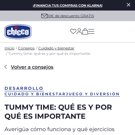
¡FINANCIA TUS COMPRAS CON KLARNA!
10€ de descuento GRATIS
(has more options on
Inicio
Consejos
Cuidado y bienestar
Tummy time: qué es y por qué es importante
Volver a consejos
DESARROLLO
CUIDADO Y BIENESTAR
JUEGO Y DIVERSIÓN
TUMMY TIME: QUÉ ES Y POR
QUÉ ES IMPORTANTE
Averigüa cómo funciona y qué ejercicios