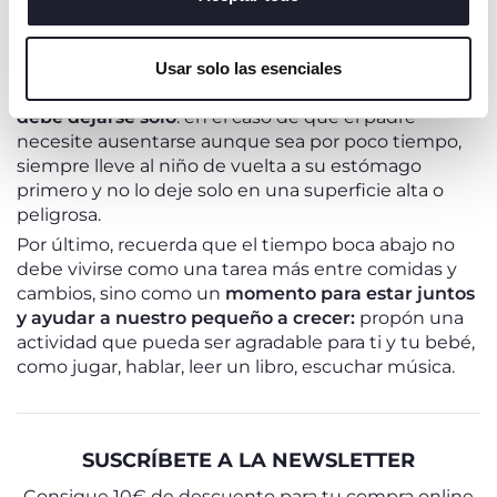
También es mejor esperar al menos media hora
cerrar este banner, usted consiente en utilizar
después de la alimentación para evitar
únicamente cookies técnicas, que son esenciales para el
regurgitaciones o molestias. Recuerde que
el bebé
Usar solo las esenciales
servicio solicitado.
debe estar siempre bajo supervisión
y que
nunca
debe dejarse solo
: en el caso de que el padre
necesite ausentarse aunque sea por poco tiempo,
siempre lleve al niño de vuelta a su estómago
primero y no lo deje solo en una superficie alta o
peligrosa.
Por último, recuerda que el tiempo boca abajo no
debe vivirse como una tarea más entre comidas y
cambios, sino como un
momento para estar juntos
y ayudar a nuestro pequeño a crecer:
propón una
actividad que pueda ser agradable para ti y tu bebé,
como jugar, hablar, leer un libro, escuchar música.
SUSCRÍBETE A LA NEWSLETTER
Consigue 10€ de descuento para tu compra online