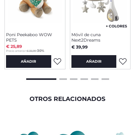
+ COLORES
Poni Peekaboo WOW
Móvil de cuna
PETS
Next2Dreams
€ 25,89
€ 39,99
to
-30%
Precio anterior:
€ 36,99
AÑADIR
AÑADIR
OTROS RELACIONADOS