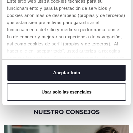
Este sitio web utiliza cookies técnicas para su
funcionamiento y para la prestación de servicios y
cookies anónimas de desempeño (propias y de terceros)
que están siempre activas para garantizar el
funcionamiento del sitio y medir su performance con el
fin de conocer y mejorar su experiencia de navegación,
así como cookies de perfil (propias y de terceros). Al
QUAD
hacer clic en "aceptar todo", usted autoriza la recogida
TELEDIRIGIDO
de todas las cookies. Si desea obtener más información
El pimer quad
o cambiar o revocar el consentimiento de todas o
teledirigido que se
mueve en dos
algunas cookies, haga clic en "mostrar detalles". Al
Aceptar todo
direcciones
cerrar este banner, usted consiente en utilizar
únicamente cookies técnicas, que son esenciales para el
Usar solo las esenciales
servicio solicitado.
NUESTRO CONSEJOS