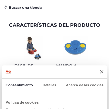
Buscar una tienda
CARACTERÍSTICAS DEL PRODUCTO
FÁCIL DE
MANDO A
CONTROLAR
DISTANCA POR
INFRARROJOS
Apto para niños a
partir de 18 meses
Mando ergonómico
Consentimiento
Detalles
Acerca de las cookies
con dos botones, uno
para avanzar y otro
para girar el quad
hacia atrás
Política de cookies