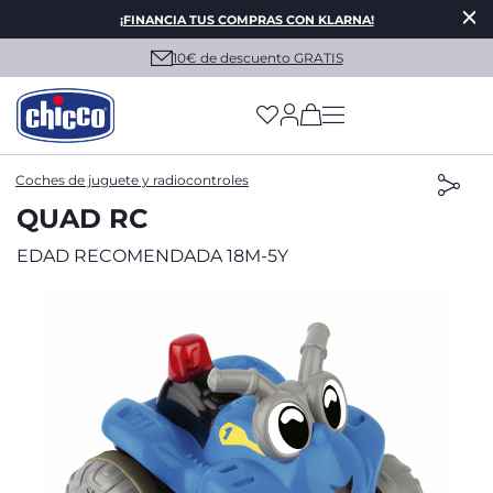
¡FINANCIA TUS COMPRAS CON KLARNA!
10€ de descuento GRATIS
(has more options on
Coches de juguete y radiocontroles
QUAD RC
EDAD RECOMENDADA 18M-5Y