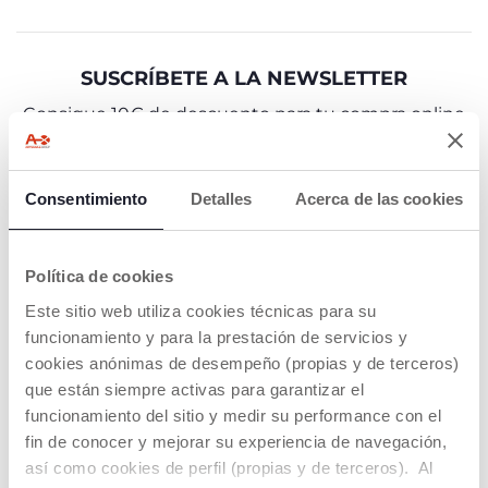
SUSCRÍBETE A LA NEWSLETTER
Consigue 10€ de descuento para tu compra online
E-mail
Consentimiento
Detalles
Acerca de las cookies
Acepto los términos de
política de privacidad
SUSCRÍBETE A LA NEWSLETTER
Política de cookies
Este sitio web utiliza cookies técnicas para su
funcionamiento y para la prestación de servicios y
cookies anónimas de desempeño (propias y de terceros)
que están siempre activas para garantizar el
PRODUCTOS QUE TE PUEDEN
funcionamiento del sitio y medir su performance con el
INTERESAR
fin de conocer y mejorar su experiencia de navegación,
así como cookies de perfil (propias y de terceros). Al
REGALO