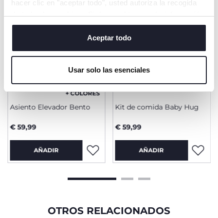
hacer clic en "aceptar todo", usted autoriza la recogida
de todas las cookies. Si desea obtener más información
o cambiar o revocar el consentimiento de todas o
algunas cookies, haga clic en "mostrar detalles". Al
Aceptar todo
cerrar este banner, usted consiente en utilizar
únicamente cookies técnicas, que son esenciales para el
Usar solo las esenciales
servicio solicitado.
+ COLORES
Asiento Elevador Bento
Kit de comida Baby Hug
€ 59,99
€ 59,99
AÑADIR
AÑADIR
OTROS RELACIONADOS