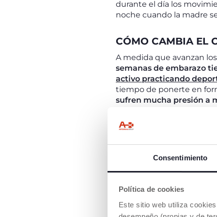
durante el día los movimie
noche cuando la madre se d
CÓMO CAMBIA EL C
A medida que avanzan lo
semanas de embarazo ti
activo practicando depor
tiempo de ponerte en form
sufren mucha presión a 
lumbar se encuentran entr
sobre
los trastornos más
PRUEBAS A REALIZ
Consentimiento
Esta semana no hay que rea
controles periódicos, el gi
arterial alta) y complicac
Política de cookies
adecuado para someterse 
Este sitio web utiliza cooki
la futura madre tenga tiem
desempeño (propias y de terc