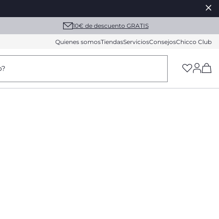
10€ de descuento GRATIS
Quienes somos
Tiendas
Servicios
Consejos
Chicco Club
(h
o?