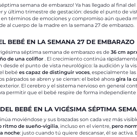
 séptima semana de embarazo! Ya has llegado al final de
er y último trimestre de gestación: desde el punto de vi
e en términos de emociones y compromiso aún queda 
cede al cuerpo de la madre en la semana 27 de embarazo.
EL BEBÉ EN LA SEMANA 27 DE EMBARAZO
la vigésima séptima semana de embarazo es
de
36 cm apr
o de una coliflor
. El crecimiento continúa rápidament
én desde el punto de vista neurológico: la audición y la v
 el bebé
es capaz de distinguir voces
, especialmente la
los párpados se abren y se cierran: el bebé ahora
gira la 
exterior
. El cerebro y el sistema nervioso en general con
ra permitir que el bebé respire de forma independiente
DEL BEBÉ EN LA VIGÉSIMA SÉPTIMA SEM
núa moviéndose y sus brazadas son cada vez más visibles
o ritmo de sueño-vigilia
, incluso en el vientre,
pero nor
la noche
: justo cuando tú quiere descansar, él se activa