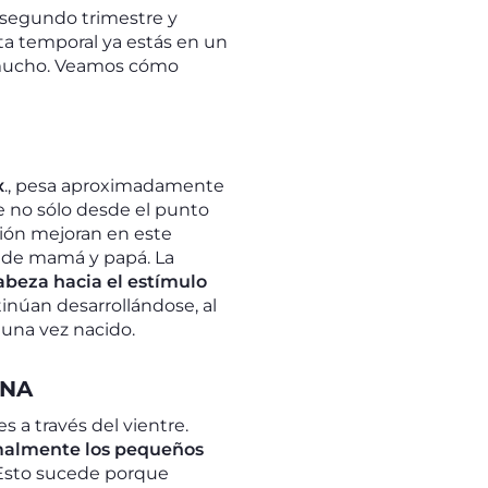
l segundo trimestre y
sta temporal ya estás en un
mucho. Veamos cómo
x
., pesa aproximadamente
e no sólo desde el punto
isión mejoran en este
s de mamá y papá. La
cabeza hacia el estímulo
tinúan desarrollándose, al
 una vez nacido.
ANA
 a través del vientre.
malmente los pequeños
. Esto sucede porque