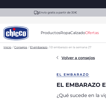
Envío gratis a partir de 30€
Productos
Ropa
Calzado
Ofertas
Inicio
Consejos
El embarazo
El embarazo en la semana 27
Volver a consejos
EL EMBARAZO
EL EMBARAZO E
¿Qué sucede en la v