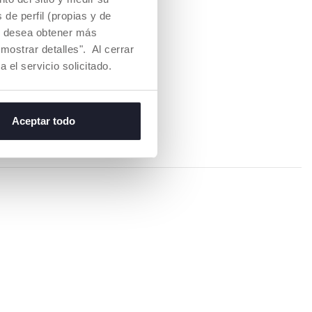
 evitar que el bebé
de perfil (propias y de
Si desea obtener más
mostrar detalles". Al cerrar
a el servicio solicitado.
pciones más importantes
pensando en un
parto en el
 no durante el parto. Por
Aceptar todo
 maternidad, que ya puedes