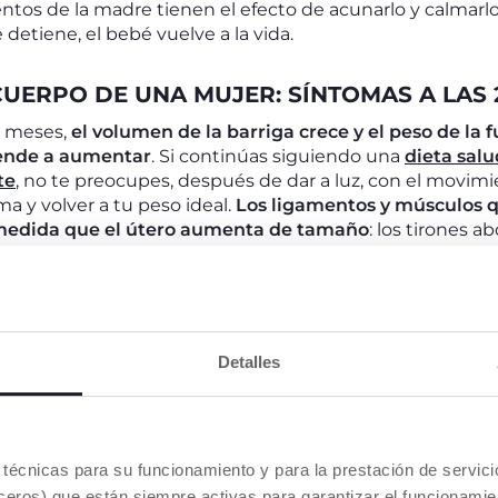
ntos de la madre tienen el efecto de acunarlo y calmarlo
etiene, el bebé vuelve a la vida.
UERPO DE UNA MUJER: SÍNTOMAS A LAS
s meses,
el volumen de la barriga crece y el peso de la 
ende a aumentar
. Si continúas siguiendo una
dieta sal
te
, no te preocupes, después de dar a luz, con el movi
a y volver a tu peso ideal.
Los ligamentos y músculos q
medida que el útero aumenta de tamaño
: los tirones a
e los síntomas más comunes. Si quieres saber más, pued
 comunes del segundo trimestre del embarazo
.
AR EN LA SEMANA 27 DE EMBARAZO
Detalles
lizar pruebas específicas si la madre no padece dolencia
necólogo medirá el peso y la presión arterial para preven
iones relacionadas con el exceso de peso. ganar. Sin em
a la
vacuna contra la difteria, el tétanos y la tos ferina
es técnicas para su funcionamiento y para la prestación de servi
po de desarrollar los anticuerpos y transmitirlos al bebé
eros) que están siempre activas para garantizar el funcionamien