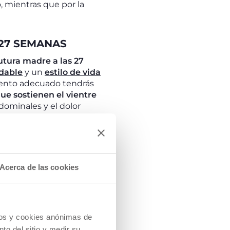
, mientras que por la
 27 SEMANAS
futura madre a las 27
udable
y un
estilo de vida
miento adecuado tendrás
ue sostienen el vientre
bdominales y el dolor
es leer nuestro artículo
Acerca de las cookies
s particulares: en los
ir la preeclampsia (presión
bargo, es el momento
 acelular (DTPa)
para que
cios y cookies anónimas de
 antes del parto. Esta
to del sitio y medir su