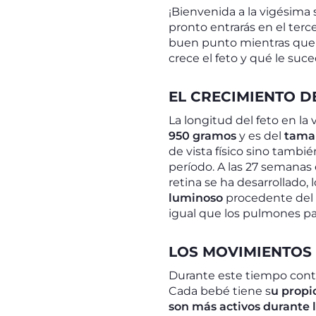
¡Bienvenida a la vigésima
pronto entrarás en el terc
buen punto mientras qu
crece el feto y qué le su
EL CRECIMIENTO D
La longitud del feto en 
950 gramos
y es del
tamañ
de vista físico sino tambi
período. A las 27 semanas
retina se ha desarrollado, 
luminoso
procedente del 
igual que los pulmones pa
LOS MOVIMIENTOS 
Durante este tiempo conti
Cada bebé tiene s
u propi
son más activos durante 