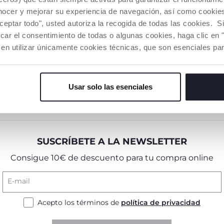
 dentro de la semana treinta y seis y es importante para
te los primeros meses de vida.
nocer y mejorar su experiencia de navegación, así como cookies 
aceptar todo", usted autoriza la recogida de todas las cookies. 
car el consentimiento de todas o algunas cookies, haga clic en "
SABER EN LA VIGÉSIMA SÉPTIMA SEMANA
 en utilizar únicamente cookies técnicas, que son esenciales par
 lo has hecho, empezar a pensar en el parto: entre las o
to, elegir el hospital donde quieres dar a luz, si estás 
 de donar el cordón umbilical y si piensas pedir epidural o
Usar solo las esenciales
do, es bueno pensar cuándo quieres empezar la baja por
.
SUSCRÍBETE A LA NEWSLETTER
Consigue 10€ de descuento para tu compra online
E-mail
Acepto los términos de
política de privacidad