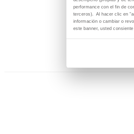
vacunación debe realizarse
contraiga tos ferina duran
performance con el fin de co
terceros). Al hacer clic en "
información o cambiar o revo
COSAS QUE DEBES 
este banner, usted consiente
Es aconsejable, si aún no
están los cursos de prepar
agua
, si tienes intención
último, si estás trabajan
disfrutar antes de dar a luz