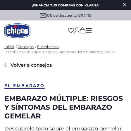
¡FINANCIA TUS COMPRAS CON KLARNA!
10€ de descuento GRATIS
(has more options on
Inicio
Consejos
El embarazo
Embarazo múltiple: riesgos y síntomas del embarazo gemelar
Volver a consejos
EL EMBARAZO
EMBARAZO MÚLTIPLE: RIESGOS
Y SÍNTOMAS DEL EMBARAZO
GEMELAR
Descúbrelo todo sobre el embarazo gemelar.