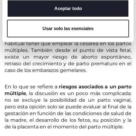
RIESGOS DE LOS PARTOS MÚLTIPLES
o cambiar o revocar el consentimiento de todas o
algunas cookies, haga clic en "mostrar detalles". Al
Aceptar todo
Los
riesgos de un embarazo múltiple
son más altos
cerrar este banner, usted consiente en utilizar
que los de un embarazo común, pero aun así son
únicamente cookies técnicas, que son esenciales para el
manejables. Por ejemplo, para la madre existe
Usar solo las esenciales
mayor riesgo de contraer diabetes gestacional,
servicio solicitado.
preeclampsia así como también es mucho más
habitual tener que emplear la cesárea en los partos
múltiples. También desde el punto de vista fetal,
existe un mayor riesgo de aborto espontáneo,
retraso del crecimiento y de parto prematuro en el
caso de los embarazos gemelares.
En lo que se refiere a
riesgos asociados a un parto
múltiple
, la discusión es un poco más complicada:
no se excluye la posibilidad de un parto vaginal,
pero esta opción solo se puede evaluar al final de la
gestación en función de las condiciones de salud de
la madre, el desarrollo de los fetos, su posición y la
de la placenta en el momento del parto múltiple.