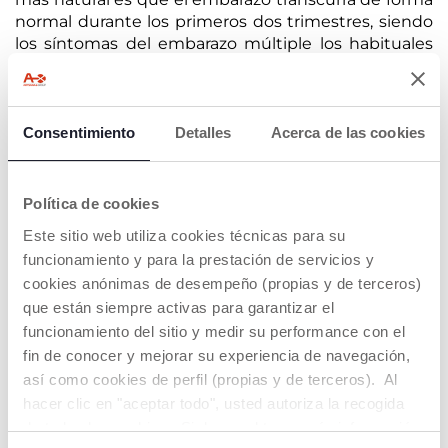
normal durante los primeros dos trimestres, siendo
los síntomas del embarazo múltiple los habituales
de todos los embarazos siempre que no se
produzcan complicaciones.
Puedes leer más sobre
Los primeros síntomas del
Consentimiento
Detalles
Acerca de las cookies
embarazo aquí.
Sin embargo, el último trimestre es sin duda el más
Política de cookies
crítico, sobre todo por el aumento de peso y la
demanda de requerimientos energéticos. Los
Este sitio web utiliza cookies técnicas para su
síntomas del embarazo gemelar se vuelven más
funcionamiento y para la prestación de servicios y
intensos en este momento debido a la existencia
cookies anónimas de desempeño (propias y de terceros)
de dos o más bebés. Lo más común y el síntoma de
que están siempre activas para garantizar el
embarazo múltiple más común, es que se produzca
funcionamiento del sitio y medir su performance con el
un cansancio considerable en la madre debido a
fin de conocer y mejorar su experiencia de navegación,
que se trata de una gestación múltiple.
así como cookies de perfil (propias y de terceros). Al
hacer clic en "aceptar todo", usted autoriza la recogida
de todas las cookies. Si desea obtener más información