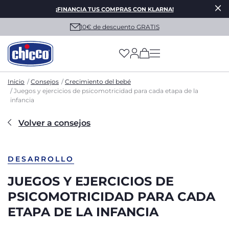
¡FINANCIA TUS COMPRAS CON KLARNA!
Envío gratis a partir de 30€
(has more options on
Inicio
Consejos
Crecimiento del bebé
Juegos y ejercicios de psicomotricidad para cada etapa de la
infancia
Volver a consejos
DESARROLLO
JUEGOS Y EJERCICIOS DE
PSICOMOTRICIDAD PARA CADA
ETAPA DE LA INFANCIA