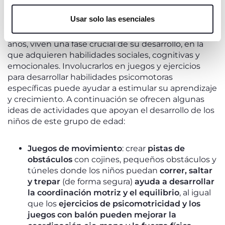
DE PSICOMOTRICIDAD PARA NIÑOS
únicamente cookies técnicas, que son esenciales para el
DE PREESCOLAR (3-5 AÑOS)
Usar solo las esenciales
servicio solicitado.
Los niños en edad preescolar, de entre tres y cinco
años, viven una fase crucial de su desarrollo, en la
que adquieren habilidades sociales, cognitivas y
emocionales. Involucrarlos en juegos y ejercicios
para desarrollar habilidades psicomotoras
específicas puede ayudar a estimular su aprendizaje
y crecimiento. A continuación se ofrecen algunas
ideas de actividades que apoyan el desarrollo de los
niños de este grupo de edad:
Juegos de movimiento
: crear
pistas de
obstáculos
con cojines, pequeños obstáculos y
túneles donde los niños puedan
correr, saltar
y trepar
(de forma segura)
ayuda a desarrollar
la coordinación motriz y el equilibrio
, al igual
que los
ejercicios de psicomotricidad y los
juegos con balón pueden mejorar la