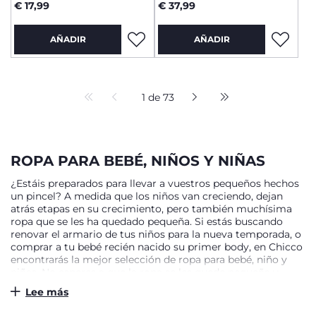
Flores
€ 17,99
€ 37,99
AÑADIR
AÑADIR
1 de 73
ROPA PARA BEBÉ, NIÑOS Y NIÑAS
¿Estáis preparados para llevar a vuestros pequeños hechos
un pincel? A medida que los niños van creciendo, dejan
atrás etapas en su crecimiento, pero también muchísima
ropa que se les ha quedado pequeña. Si estás buscando
renovar el armario de tus niños para la nueva temporada, o
comprar a tu bebé recién nacido su primer body, en Chicco
encontrarás la mejor selección de ropa para bebé, niño y
niñas. No esperes a que la ropa se les quede pequeña y
descubre en Chicco todo nuestro catálogo de ropa para los
Lee más
más pequeños de la mejor calidad y al mejor precio.