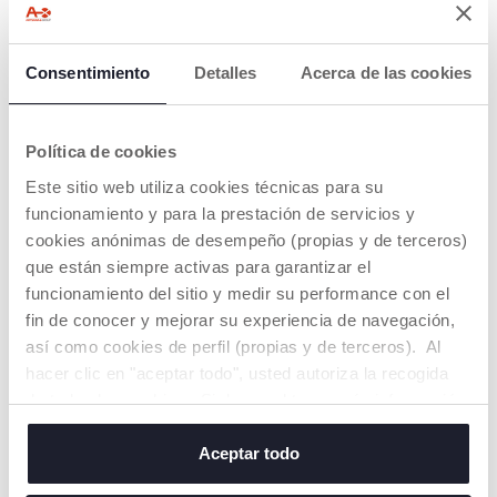
Consentimiento
Detalles
Acerca de las cookies
Peto Corto de Punto Rojo
Body Exterior con Cuello
con Flores
Política de cookies
€ 25,99
€ 17,99
Este sitio web utiliza cookies técnicas para su
funcionamiento y para la prestación de servicios y
AÑADIR
AÑADIR
cookies anónimas de desempeño (propias y de terceros)
que están siempre activas para garantizar el
NEW
NEW
funcionamiento del sitio y medir su performance con el
fin de conocer y mejorar su experiencia de navegación,
así como cookies de perfil (propias y de terceros). Al
hacer clic en "aceptar todo", usted autoriza la recogida
de todas las cookies. Si desea obtener más información
o cambiar o revocar el consentimiento de todas o
algunas cookies, haga clic en "mostrar detalles". Al
Aceptar todo
cerrar este banner, usted consiente en utilizar