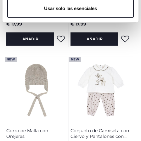
únicamente cookies técnicas, que son esenciales para el
Usar solo las esenciales
servicio solicitado.
Camiseta Blanca con
Camiseta Blanca con
Bordado de Flores
Molino
€ 17,99
€ 17,99
AÑADIR
AÑADIR
NEW
NEW
Gorro de Malla con
Conjunto de Camiseta con
Orejeras
Ciervo y Pantalones con