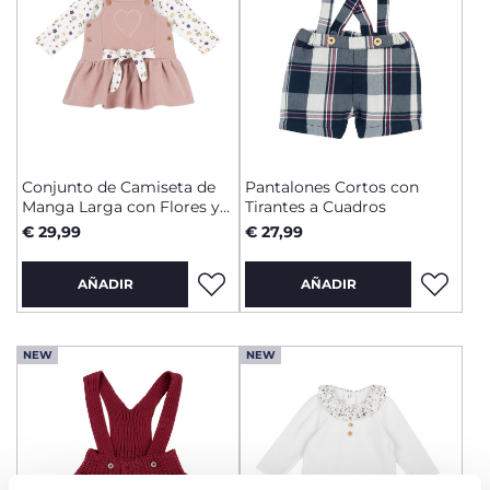
Conjunto de Camiseta de
Pantalones Cortos con
Manga Larga con Flores y
Tirantes a Cuadros
Peto Falda Rosa
€ 29,99
€ 27,99
AÑADIR
AÑADIR
NEW
NEW