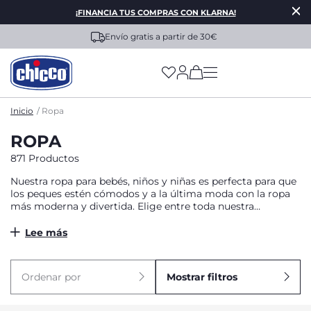
¡FINANCIA TUS COMPRAS CON KLARNA!
Entrega rápida en 2 - 5 días
(has more options on
Inicio
Ropa
ROPA
871 Productos
Nuestra ropa para bebés, niños y niñas es perfecta para que
los peques estén cómodos y a la última moda con la ropa
más moderna y divertida. Elige entre toda nuestra
colección y renueva su armario para esta temporada desde
las prendas más fresquitas y ligeras para el verano, hasta los
Lee más
materiales más calentitos para abrigarles en los días más
fríos del año.
Ordenar por
Mostrar filtros