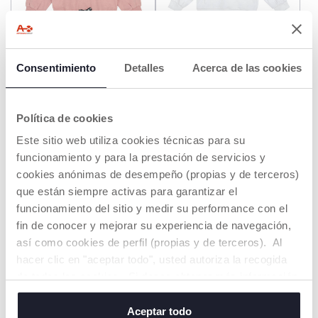
Consentimiento
Detalles
Acerca de las cookies
Sudadera Rosa
Jersey Flores
€ 17,99
desde € 29,99
Política de cookies
AÑADIR
AÑADIR
Este sitio web utiliza cookies técnicas para su
funcionamiento y para la prestación de servicios y
cookies anónimas de desempeño (propias y de terceros)
3=-60%
HASTA -60%
3=-60%
HASTA -60%
que están siempre activas para garantizar el
funcionamiento del sitio y medir su performance con el
fin de conocer y mejorar su experiencia de navegación,
así como cookies de perfil (propias y de terceros). Al
hacer clic en "aceptar todo", usted autoriza la recogida
de todas las cookies. Si desea obtener más información
o cambiar o revocar el consentimiento de todas o
algunas cookies, haga clic en "mostrar detalles". Al
Aceptar todo