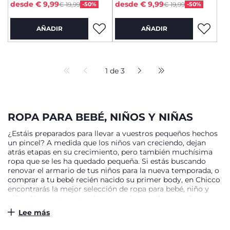
to
to
desde € 9,99
desde € 9,99
€ 19,99
-50%
€ 19,99
-50%
AÑADIR
AÑADIR
1 de 3
ROPA PARA BEBÉ, NIÑOS Y NIÑAS
¿Estáis preparados para llevar a vuestros pequeños hechos
un pincel? A medida que los niños van creciendo, dejan
atrás etapas en su crecimiento, pero también muchísima
ropa que se les ha quedado pequeña. Si estás buscando
renovar el armario de tus niños para la nueva temporada, o
comprar a tu bebé recién nacido su primer body, en Chicco
encontrarás la mejor selección de ropa para bebé, niño y
niñas. No esperes a que la ropa se les quede pequeña y
descubre en Chicco todo nuestro catálogo de ropa para los
Lee más
más pequeños de la mejor calidad y al mejor precio.