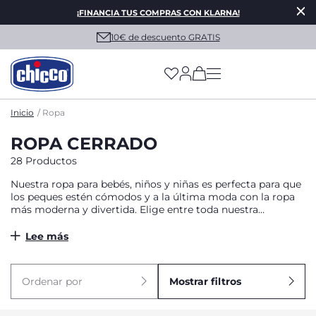
¡FINANCIA TUS COMPRAS CON KLARNA!
10€ de descuento GRATIS
(has more options on
Inicio
Ropa
ROPA CERRADO
28 Productos
Nuestra ropa para bebés, niños y niñas es perfecta para que
los peques estén cómodos y a la última moda con la ropa
más moderna y divertida. Elige entre toda nuestra
colección y renueva su armario para esta temporada desde
las prendas más fresquitas y ligeras para el verano, hasta los
Lee más
materiales más calentitos para abrigarles en los días más
fríos del año.
Ordenar por
Mostrar filtros