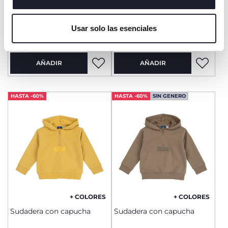
cerrar este banner, usted consiente en utilizar
Jersey de Rayas
Jersey Dinosaurios
únicamente cookies técnicas, que son esenciales para el
Usar solo las esenciales
servicio solicitado.
desde € 25,99
€ 19,99
AÑADIR
AÑADIR
HASTA -60%
HASTA -60%
SIN GENERO
+ COLORES
+ COLORES
Sudadera con capucha
Sudadera con capucha
Price reduced from
Price reduced from