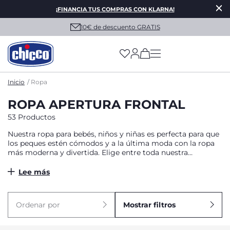
¡FINANCIA TUS COMPRAS CON KLARNA!
10€ de descuento GRATIS
(has more options on
Inicio
Ropa
ROPA APERTURA FRONTAL
53 Productos
Nuestra ropa para bebés, niños y niñas es perfecta para que
los peques estén cómodos y a la última moda con la ropa
más moderna y divertida. Elige entre toda nuestra
colección y renueva su armario para esta temporada desde
las prendas más fresquitas y ligeras para el verano, hasta los
Lee más
materiales más calentitos para abrigarles en los días más
fríos del año.
Ordenar por
Mostrar filtros