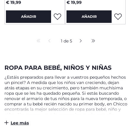
€ 19,99
€ 19,99
AÑADIR
AÑADIR
1 de 5
ROPA PARA BEBÉ, NIÑOS Y NIÑAS
¿Estáis preparados para llevar a vuestros pequeños hechos
un pincel? A medida que los niños van creciendo, dejan
atrás etapas en su crecimiento, pero también muchísima
ropa que se les ha quedado pequeña. Si estás buscando
renovar el armario de tus niños para la nueva temporada, o
comprar a tu bebé recién nacido su primer body, en Chicco
encontrarás la mejor selección de ropa para bebé, niño y
niñas. No esperes a que la ropa se les quede pequeña y
descubre en Chicco todo nuestro catálogo de ropa para los
Lee más
más pequeños de la mejor calidad y al mejor precio.