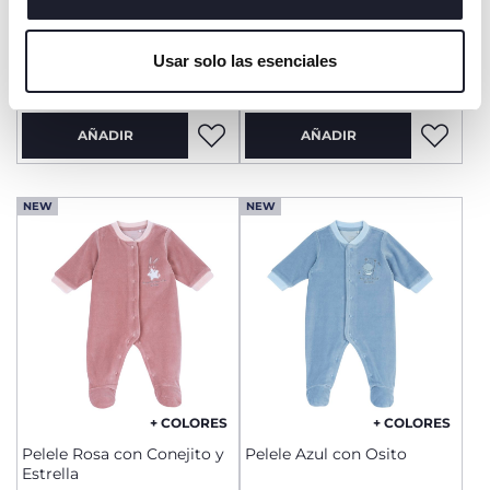
cerrar este banner, usted consiente en utilizar
Pelele Azul con Ositos
Pelele Azul y Blanco con
únicamente cookies técnicas, que son esenciales para el
Ositos
Usar solo las esenciales
servicio solicitado.
€ 29,99
€ 27,99
AÑADIR
AÑADIR
NEW
NEW
+ COLORES
+ COLORES
Pelele Rosa con Conejito y
Pelele Azul con Osito
Estrella