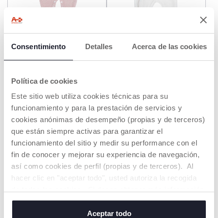
Consentimiento
Detalles
Acerca de las cookies
Pelele de Punto Rosa con
Pelele Blanco con
Flor
Conejitos y Zorro
€ 34,99
€ 27,99
Política de cookies
AÑADIR
AÑADIR
Este sitio web utiliza cookies técnicas para su
funcionamiento y para la prestación de servicios y
cookies anónimas de desempeño (propias y de terceros)
NEW
NEW
que están siempre activas para garantizar el
funcionamiento del sitio y medir su performance con el
fin de conocer y mejorar su experiencia de navegación,
así como cookies de perfil (propias y de terceros). Al
hacer clic en "aceptar todo", usted autoriza la recogida
de todas las cookies. Si desea obtener más información
o cambiar o revocar el consentimiento de todas o
algunas cookies, haga clic en "mostrar detalles". Al
Aceptar todo