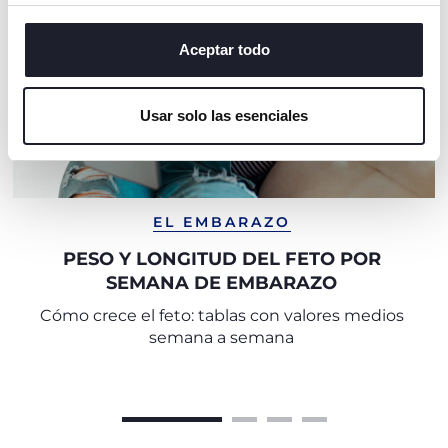
de todas las cookies. Si desea obtener más información
o cambiar o revocar el consentimiento de todas o
algunas cookies, haga clic en "mostrar detalles". Al
Aceptar todo
cerrar este banner, usted consiente en utilizar
únicamente cookies técnicas, que son esenciales para el
Usar solo las esenciales
servicio solicitado.
EL EMBARAZO
PESO Y LONGITUD DEL FETO POR
SEMANA DE EMBARAZO
Cómo crece el feto: tablas con valores medios
semana a semana