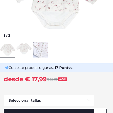
1
/
3
Con este producto ganas:
17
Puntos
desde € 17,99
Price reduced from
€ 29,99
-40%
to
Seleccionar tallas
Avísame