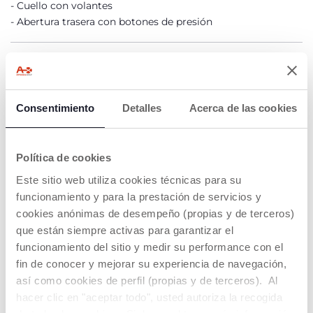
Cuello con volantes
Abertura trasera con botones de presión
DETALLES DEL PRODUCTO
ADVERTENCIAS E INSTRUCCIONES
Consentimiento
Detalles
Acerca de las cookies
Buscar una tienda
Política de cookies
Este sitio web utiliza cookies técnicas para su
funcionamiento y para la prestación de servicios y
NUESTRO CONSEJOS
cookies anónimas de desempeño (propias y de terceros)
que están siempre activas para garantizar el
funcionamiento del sitio y medir su performance con el
fin de conocer y mejorar su experiencia de navegación,
así como cookies de perfil (propias y de terceros). Al
hacer clic en "aceptar todo", usted autoriza la recogida