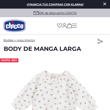
¡FINANCIA TUS COMPRAS CON KLARNA!
10€ de descuento GRATIS
(has more options on
Bodies y ropa interior
BODY DE MANGA LARGA
HASTA -60%