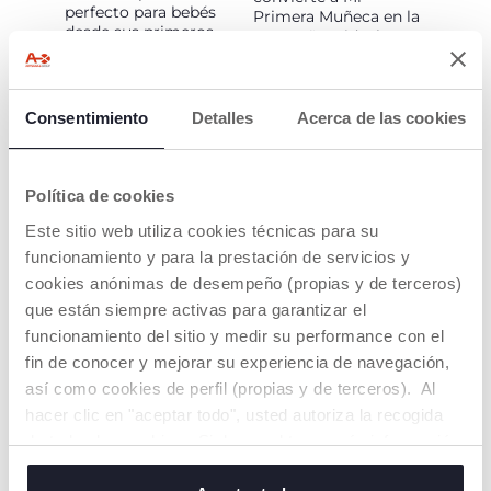
perfecto para bebés
Primera Muñeca en la
desde sus primeros
compañera ideal para
días.
aliviar las encías del
bebé durante la
dentición.
Consentimiento
Detalles
Acerca de las cookies
Política de cookies
Este sitio web utiliza cookies técnicas para su
funcionamiento y para la prestación de servicios y
cookies anónimas de desempeño (propias y de terceros)
APOYO AL NIÑO
que están siempre activas para garantizar el
EN LA EXPRESIÓN
funcionamiento del sitio y medir su performance con el
DE EMOCIONES
fin de conocer y mejorar su experiencia de navegación,
Pequeña, suave y llena
así como cookies de perfil (propias y de terceros). Al
de ternura, Mi Primera
hacer clic en "aceptar todo", usted autoriza la recogida
Muñeca es perfecta
para los primeros
de todas las cookies. Si desea obtener más información
abrazos del bebé.
o cambiar o revocar el consentimiento de todas o
Además, acompaña su