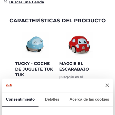
Buscar una tienda
CARACTERÍSTICAS DEL PRODUCTO
TUCKY - COCHE
MAGGIE EL
DE JUGUETE TUK
ESCARABAJO
TUK
¡Maggie es el
escarabajo más lindo
¡Tucky es el tuk tuk
de la ciudad!
más divertido que
existe!
Consentimiento
Detalles
Acerca de las cookies