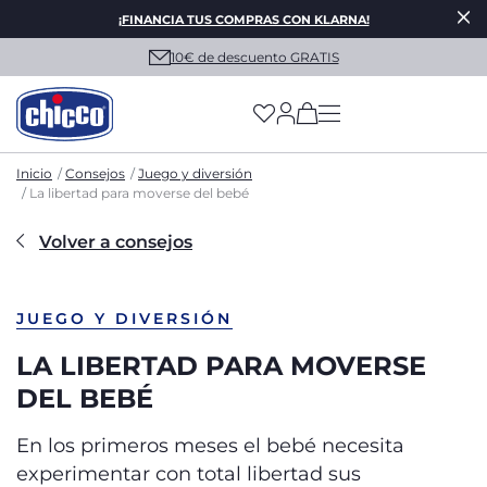
¡FINANCIA TUS COMPRAS CON KLARNA!
10€ de descuento GRATIS
(has more options on
Inicio
Consejos
Juego y diversión
La libertad para moverse del bebé
Volver a consejos
JUEGO Y DIVERSIÓN
LA LIBERTAD PARA MOVERSE
DEL BEBÉ
En los primeros meses el bebé necesita
experimentar con total libertad sus