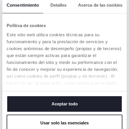
Consentimiento
Detalles
Acerca de las cookies
Política de cookies
PRODUCTOS QUE TE PUEDEN
INTERESAR
Este sitio web utiliza cookies técnicas para su
funcionamiento y para la prestación de servicios y
cookies anónimas de desempeño (propias y de terceros)
OFERTA
que están siempre activas para garantizar el
funcionamiento del sitio y medir su performance con el
fin de conocer y mejorar su experiencia de navegación,
así como cookies de perfil (propias y de terceros). Al
hacer clic en "aceptar todo", usted autoriza la recogida
de todas las cookies. Si desea obtener más información
o cambiar o revocar el consentimiento de todas o
algunas cookies, haga clic en "mostrar detalles". Al
Aceptar todo
+ COLORES
cerrar este banner, usted consiente en utilizar
Poni Peekaboo WOW
Móvil de cuna con
únicamente cookies técnicas, que son esenciales para el
PETS
proyector Arcoiris
Usar solo las esenciales
servicio solicitado.
€ 25,89
€ 46,99
to