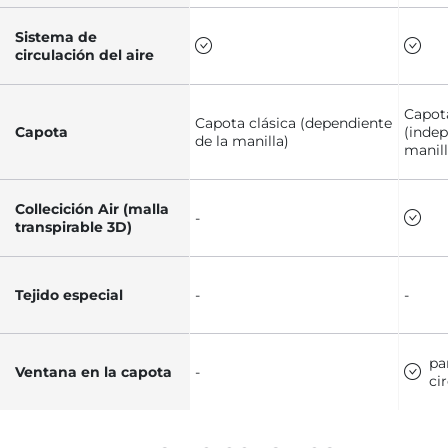
Sistema de
circulación del aire
Capot
Capota clásica (dependiente
Capota
(indep
de la manilla)
manill
Collecición Air (malla
-
transpirable 3D)
Tejido especial
-
-
pa
Ventana en la capota
-
ci