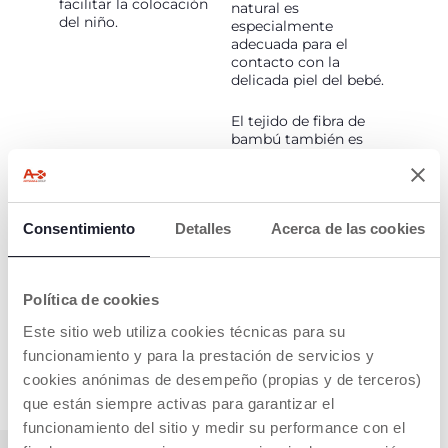
facilitar la colocación
natural es
del niño.
especialmente
adecuada para el
contacto con la
delicada piel del bebé.
El tejido de fibra de
bambú también es
transpirable y tiene
una buena capacidad
para absorber y
disipar la humedad
Consentimiento
Detalles
rápidamente,
Acerca de las cookies
ayudando a regular la
temperatura corporal.
Política de cookies
Este sitio web utiliza cookies técnicas para su
SHOW MORE
funcionamiento y para la prestación de servicios y
cookies anónimas de desempeño (propias y de terceros)
que están siempre activas para garantizar el
funcionamiento del sitio y medir su performance con el