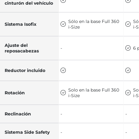
cinturón del vehículo
Sólo en la base Full 360
Só
Sistema Isofix
i-Size
i-S
Ajuste del
-
6 
reposacabezas
Reductor incluido
Solo en la base Full 360
So
Rotación
i-Size
i-S
Reclinación
-
-
Sistema Side Safety
-
-