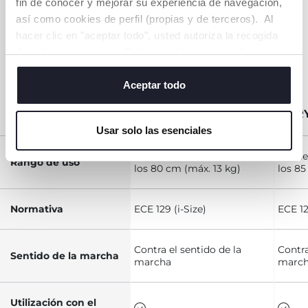
fin de conocer y mejorar su experiencia de navegación,
así como cookies de perfil (propias y de terceros). Al
hacer clic en "aceptar todo", usted autoriza la recogida
TABLA
de todas las cookies. Si desea obtener más información
COMPARATIVA
o cambiar o revocar el consentimiento de todas o
KORY
algunas cookies, haga clic en "mostrar detalles". Al
Aceptar todo
cerrar este banner, usted consiente en utilizar
KORY ESSENTIAL
KORY
únicamente cookies técnicas, que son esenciales para el
Usar solo las esenciales
servicio solicitado.
Desde el nacimiento hasta
Desde
Rango de uso
los 80 cm (máx. 13 kg)
los 85
Normativa
ECE 129 (i-Size)
ECE 12
Contra el sentido de la
Contra
Sentido de la marcha
marcha
marc
Utilización con el