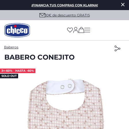
¡FINANCIA TUS COMPRAS CON KLARNA!
10€ de descuento GRATIS
(has more options on
Baberos
BABERO CONEJITO
3=-60%
HASTA -60%
SOLD OUT