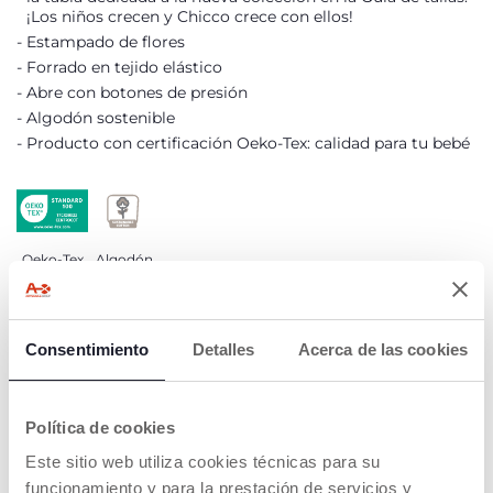
¡Los niños crecen y Chicco crece con ellos!
Estampado de flores
Forrado en tejido elástico
Abre con botones de presión
Algodón sostenible
Producto con certificación Oeko-Tex: calidad para tu bebé
Oeko-Tex
Algodón
sostenible
DETALLES DEL PRODUCTO
Consentimiento
Detalles
Acerca de las cookies
ADVERTENCIAS E INSTRUCCIONES
Política de cookies
Este sitio web utiliza cookies técnicas para su
COMPROMISO CHICCO
funcionamiento y para la prestación de servicios y