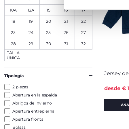
10A
12A
15
16
17
18
19
20
21
22
23
24
25
26
27
28
29
30
31
32
TALLA
ÚNICA
Jersey de
Tipología
2 piezas
desde € 
Abertura en la espalda
Abrigos de invierno
AÑA
Apertura entrepierna
Apertura frontal
Bolsas