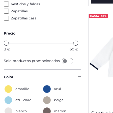
Vestidos y faldas
Zapatillas
HASTA -60%
Zapatillas casa
Precio
3
€
60
€
Solo productos promocionados
Color
amarillo
azul
azul claro
beige
blanco
marrón
Camiseta