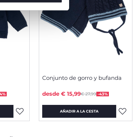
Conjunto de gorro y bufanda
uced from
Price reduced from
to
desde € 15,99
€ 27,99
44%
-43%
AÑADIR A LA CESTA