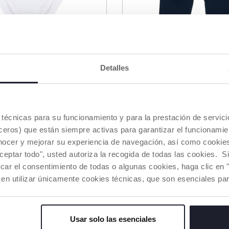
Detalles
o de manga larga
Pantalones largos con
Price reduced from
Price red
to
to
14,99
desde € 19,99
€ 25,99
€ 35,99
-42%
-
es técnicas para su funcionamiento y para la prestación de servi
DIR A LA CESTA
AÑADIR A LA CESTA
eros) que están siempre activas para garantizar el funcionamien
nocer y mejorar su experiencia de navegación, así como cookies 
aceptar todo", usted autoriza la recogida de todas las cookies. 
HASTA -60%
car el consentimiento de todas o algunas cookies, haga clic en "
 en utilizar únicamente cookies técnicas, que son esenciales par
Usar solo las esenciales