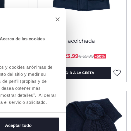
Acerca de las cookies
 tirantes
Chaqueta acolchada
uced from
Price reduced from
to
desde € 23,99
€ 59,99
44%
-60%
cios y cookies anónimas de
AÑADIR A LA CESTA
to del sitio y medir su
de perfil (propias y de
Si desea obtener más
HASTA -60%
mostrar detalles". Al cerrar
a el servicio solicitado.
Aceptar todo