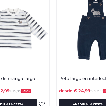
 de manga larga
Peto largo en interloc
Price reduced from
Price re
to
to
12,99
desde € 24,99
€ 19,99
€ 39,99
-35%
-
DIR A LA CESTA
AÑADIR A LA CESTA