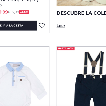
o
Price reduced from
to
9,99
€ 17,99
-44%
DESCUBRE LA COLE
Leer
DIR A LA CESTA
HASTA -60%