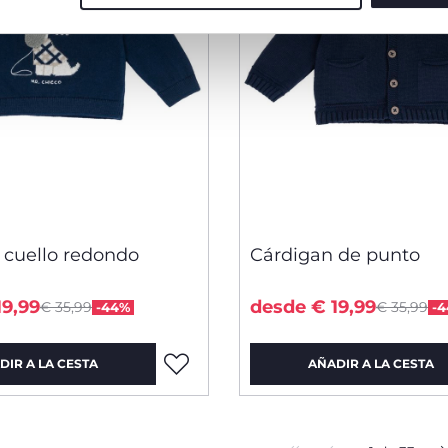
 cuello redondo
Cárdigan de punto
Price reduced from
Price red
to
to
19,99
desde € 19,99
€ 35,99
€ 35,99
-44%
-
DIR A LA CESTA
AÑADIR A LA CESTA