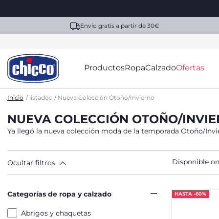
Envío gratis a partir de 30€
Productos
Ropa
Calzado
Ofertas
Inicio
listados
Nueva Colección Otoño/Invierno
NUEVA COLECCIÓN OTOÑO/INVI
Ya llegó la nueva colección moda de la temporada Otoño/Invi
Disponible on
Ocultar filtros
Categorías de ropa y calzado
HASTA -60%
Abrigos y chaquetas