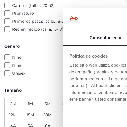
Camina (tallas. 20-32)
Prematuro
Primeros pasos (talla. 18-24)
Recién nacido (talla. 15-19)
Consentimiento
Body pol
Genero
desde € 
Política de cookies
Niño
Este sitio web utiliza cooki
Niña
AÑA
desempeño (propias y de terc
Unisex
performance con el fin de co
terceros). Al hacer clic en "
Tamaño
HASTA -60%
información o cambiar o revo
este banner, usted consiente
0M
1M
3M
6M
9M
12M
15M
18M
2A
3A
4A
5A
6A
7A
8A