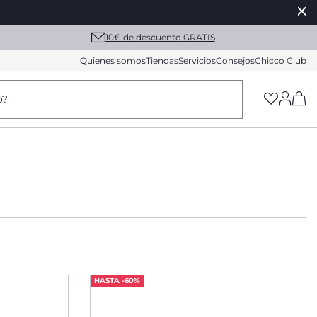
10€ de descuento GRATIS
Quienes somos
Tiendas
Servicios
Consejos
Chicco Club
(h
o?
HASTA -60%