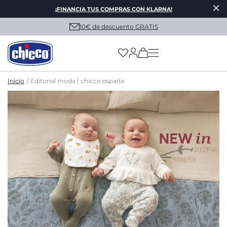
¡FINANCIA TUS COMPRAS CON KLARNA!
10€ de descuento GRATIS
(has more options on
Inicio
Editorial moda | chicco españa