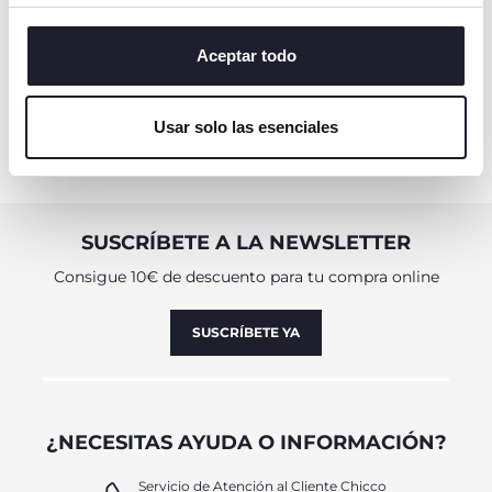
de todas las cookies. Si desea obtener más información
o cambiar o revocar el consentimiento de todas o
algunas cookies, haga clic en "mostrar detalles". Al
Aceptar todo
VER COLECCIÓN
cerrar este banner, usted consiente en utilizar
únicamente cookies técnicas, que son esenciales para el
Usar solo las esenciales
servicio solicitado.
SUSCRÍBETE A LA NEWSLETTER
Consigue 10€ de descuento para tu compra online
SUSCRÍBETE YA
¿NECESITAS AYUDA O INFORMACIÓN?
Servicio de Atención al Cliente Chicco