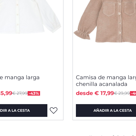
e manga larga
Camisa de manga lar
chenilla acanalada
Price reduced from
Price red
to
to
15,99
desde € 17,99
€ 27,99
€ 29,99
-43%
-
DIR A LA CESTA
AÑADIR A LA CESTA