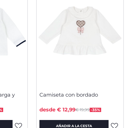
arga y
Camiseta con bordado
ced from
Price reduced from
to
desde € 12,99
€ 19,99
%
-35%
AÑADIR A LA CESTA