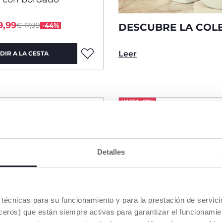
Price reduced from
to
9,99
€ 17,99
-44%
DESCUBRE LA COLE
Leer
DIR A LA CESTA
HASTA -60%
Detalles
es técnicas para su funcionamiento y para la prestación de servi
eros) que están siempre activas para garantizar el funcionamien