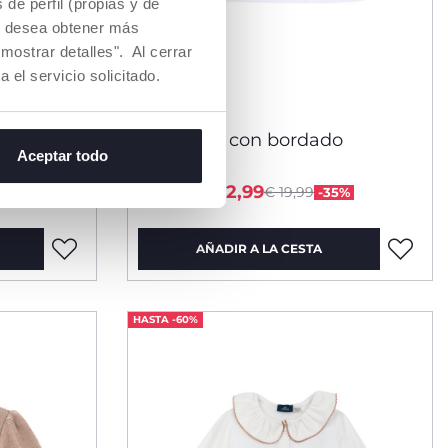
de perfil (propias y de
Si desea obtener más
mostrar detalles". Al cerrar
a el servicio solicitado.
ga
Camiseta con bordado
Aceptar todo
uced from
Price reduced from
to
desde € 12,99
€ 19,99
44%
-35%
AÑADIR A LA CESTA
HASTA -60%