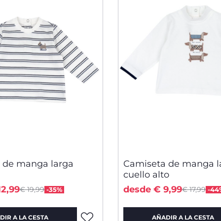
 de manga larga
Camiseta de manga l
cuello alto
Price reduced from
Price redu
to
to
12,99
desde € 9,99
€ 19,99
€ 17,99
-35%
-44
DIR A LA CESTA
AÑADIR A LA CESTA