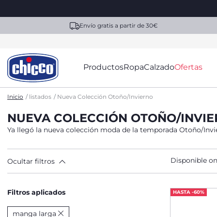
Envío gratis a partir de 30€
Productos
Ropa
Calzado
Ofertas
Inicio
listados
Nueva Colección Otoño/Invierno
NUEVA COLECCIÓN OTOÑO/INVI
Ya llegó la nueva colección moda de la temporada Otoño/Invi
Disponible on
Ocultar filtros
Filtros aplicados
HASTA -60%
manga larga