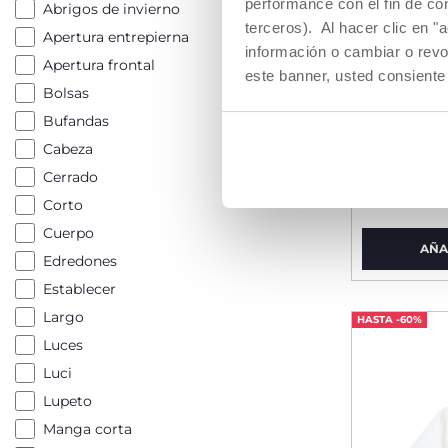
performance con el fin de co
Abrigos de invierno
terceros). Al hacer clic en "
Apertura entrepierna
información o cambiar o revo
Apertura frontal
este banner, usted consiente
Bolsas
Bufandas
Vestido 
Cabeza
Cerrado
desde € 
Corto
Cuerpo
AÑA
Edredones
Establecer
Largo
HASTA -60%
Luces
Luci
Lupeto
Manga corta