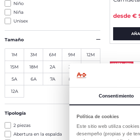
Niño
Niña
desde € 
Unisex
AÑA
Tamaño
1M
3M
6M
9M
12M
HASTA -60%
15M
18M
2A
3A
4A
5A
6A
7A
8A
10A
12A
Consentimiento
Tipología
Política de cookies
2 piezas
Este sitio web utiliza cooki
desempeño (propias y de terc
Abertura en la espalda