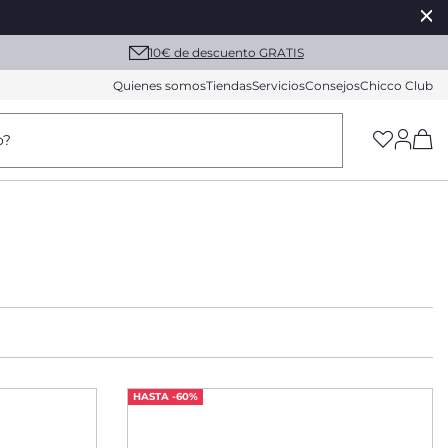
10€ de descuento GRATIS
Quienes somos
Tiendas
Servicios
Consejos
Chicco Club
(h
o?
HASTA -60%