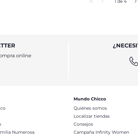
1 de 4
ETTER
¿NECESI
ompra online
Mundo Chicco
cco
Quiénes somos
Localizar tiendas
o
Consejos
milia Numerosa
Campaña Infinity Women