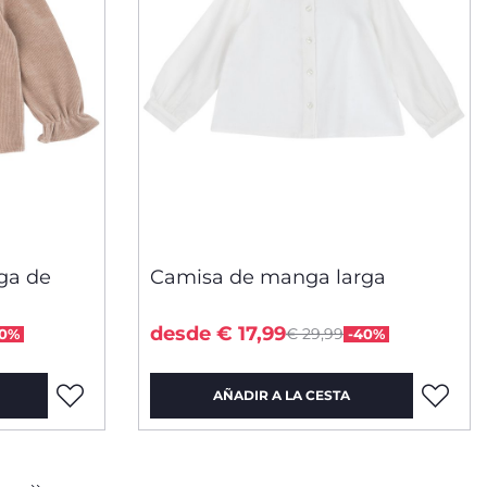
ga de
Camisa de manga larga
uced from
Price reduced from
to
desde € 17,99
€ 29,99
40%
-40%
AÑADIR A LA CESTA