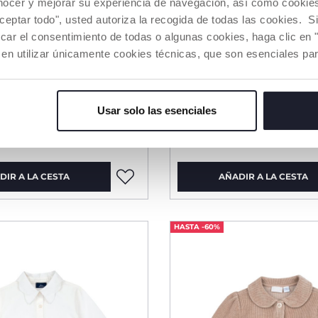
nocer y mejorar su experiencia de navegación, así como cookies 
aceptar todo", usted autoriza la recogida de todas las cookies. 
car el consentimiento de todas o algunas cookies, haga clic en "
 en utilizar únicamente cookies técnicas, que son esenciales par
de manga larga
Vestido de manga lar
Usar solo las esenciales
Price reduced from
Price red
to
to
19,99
desde € 19,99
€ 32,99
€ 35,99
-39%
-
DIR A LA CESTA
AÑADIR A LA CESTA
HASTA -60%