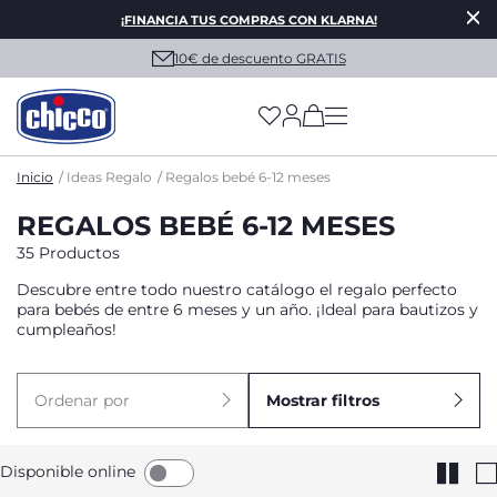
¡FINANCIA TUS COMPRAS CON KLARNA!
10€ de descuento GRATIS
(has more options on
Inicio
Ideas Regalo
Regalos bebé 6-12 meses
REGALOS BEBÉ 6-12 MESES
35 Productos
Descubre entre todo nuestro catálogo el regalo perfecto
para bebés de entre 6 meses y un año. ¡Ideal para bautizos y
cumpleaños!
Ordenar por
Mostrar filtros
Disponible online