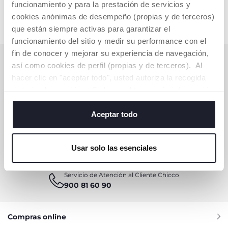
funcionamiento y para la prestación de servicios y
cookies anónimas de desempeño (propias y de terceros)
que están siempre activas para garantizar el
funcionamiento del sitio y medir su performance con el
fin de conocer y mejorar su experiencia de navegación,
SUSCRÍBETE A LA NEWSLETTER
así como cookies de perfil (propias y de terceros). Al
hacer clic en "aceptar todo", usted autoriza la recogida
Consigue 10€ de descuento para tu compra online
de todas las cookies. Si desea obtener más información
o cambiar o revocar el consentimiento de todas o
SUSCRÍBETE YA
algunas cookies, haga clic en "mostrar detalles". Al
Aceptar todo
cerrar este banner, usted consiente en utilizar
únicamente cookies técnicas, que son esenciales para el
Usar solo las esenciales
servicio solicitado.
¿NECESITAS AYUDA O INFORMACIÓN?
Servicio de Atención al Cliente Chicco
900 81 60 90
Compras online