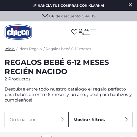
¡FINANCIA TUS COMPRAS CON KLARNA!
10€ de descuento GRATIS
(has more options on
Inicio
Ideas Regalo
Regalos bebé 6-12 meses
REGALOS BEBÉ 6-12 MESES
RECIÉN NACIDO
2 Productos
Descubre entre todo nuestro catálogo el regalo perfecto
para bebés de entre 6 meses y un año. ¡Ideal para bautizos y
cumpleaños!
Ordenar por
Mostrar filtros