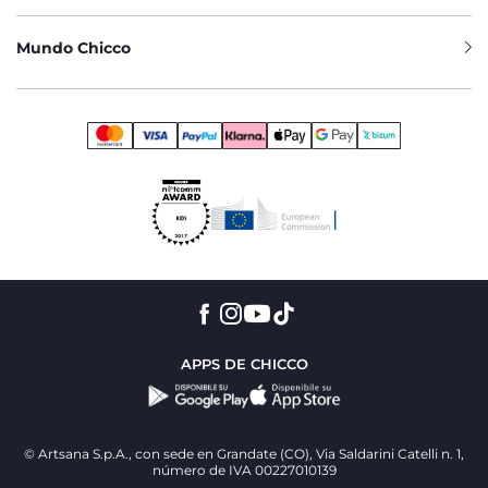
Mundo Chicco
APPS DE CHICCO
© Artsana S.p.A., con sede en Grandate (CO), Via Saldarini Catelli n. 1,
número de IVA 00227010139