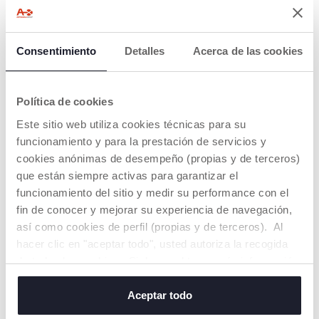
Consentimiento
Detalles
Acerca de las cookies
Política de cookies
Este sitio web utiliza cookies técnicas para su
funcionamiento y para la prestación de servicios y
cookies anónimas de desempeño (propias y de terceros)
Phill el Gusano
que están siempre activas para garantizar el
funcionamiento del sitio y medir su performance con el
€ 16,99
fin de conocer y mejorar su experiencia de navegación,
así como cookies de perfil (propias y de terceros). Al
AÑADIR
hacer clic en "aceptar todo", usted autoriza la recogida
de todas las cookies. Si desea obtener más información
o cambiar o revocar el consentimiento de todas o
algunas cookies, haga clic en "mostrar detalles". Al
Aceptar todo
cerrar este banner, usted consiente en utilizar