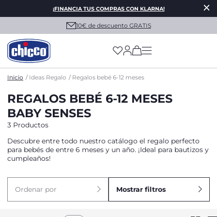
¡FINANCIA TUS COMPRAS CON KLARNA!
10€ de descuento GRATIS
(has more options on
Inicio
Ideas Regalo
Regalos bebé 6-12 meses
REGALOS BEBÉ 6-12 MESES
BABY SENSES
3 Productos
Descubre entre todo nuestro catálogo el regalo perfecto
para bebés de entre 6 meses y un año. ¡Ideal para bautizos y
cumpleaños!
Ordenar por
Mostrar filtros