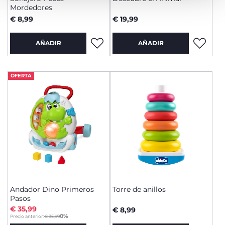
Mordedores
€ 8,99
€ 19,99
AÑADIR
AÑADIR
OFERTA
Andador Dino Primeros
Torre de anillos
Pasos
€ 35,99
€ 8,99
to
0%
Precio anterior:
€ 35,99