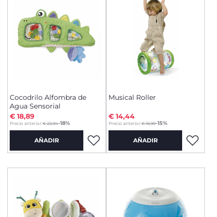
Cocodrilo Alfombra de
Musical Roller
Agua Sensorial
€ 18,89
€ 14,44
to
to
-18%
-15%
Precio anterior:
€ 22,94
Precio anterior:
€ 16,99
AÑADIR
AÑADIR