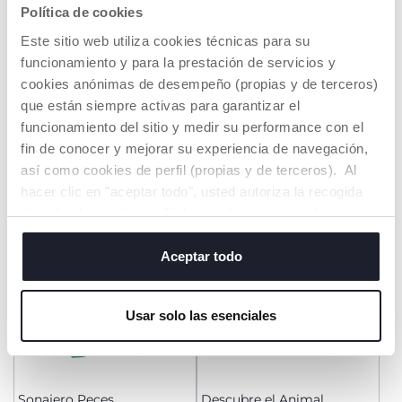
Política de cookies
Este sitio web utiliza cookies técnicas para su
Pijama de Navidad con
Libro de los Animales de la
funcionamiento y para la prestación de servicios y
abertura en la entrepierna
Granja
cookies anónimas de desempeño (propias y de terceros)
€ 22,99
€ 19,99
to
que están siempre activas para garantizar el
-12%
Precio anterior:
€ 25,99
funcionamiento del sitio y medir su performance con el
AÑADIR
AÑADIR
fin de conocer y mejorar su experiencia de navegación,
así como cookies de perfil (propias y de terceros). Al
hacer clic en "aceptar todo", usted autoriza la recogida
de todas las cookies. Si desea obtener más información
o cambiar o revocar el consentimiento de todas o
algunas cookies, haga clic en "mostrar detalles". Al
Aceptar todo
cerrar este banner, usted consiente en utilizar
únicamente cookies técnicas, que son esenciales para el
Usar solo las esenciales
servicio solicitado.
Sonajero Peces
Descubre el Animal