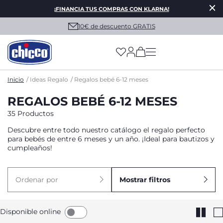
¡FINANCIA TUS COMPRAS CON KLARNA!
10€ de descuento GRATIS
(has more options on
Inicio
Ideas Regalo
Regalos bebé 6-12 meses
REGALOS BEBÉ 6-12 MESES
35 Productos
Descubre entre todo nuestro catálogo el regalo perfecto
para bebés de entre 6 meses y un año. ¡Ideal para bautizos y
cumpleaños!
Ordenar por
Mostrar filtros
Disponible online