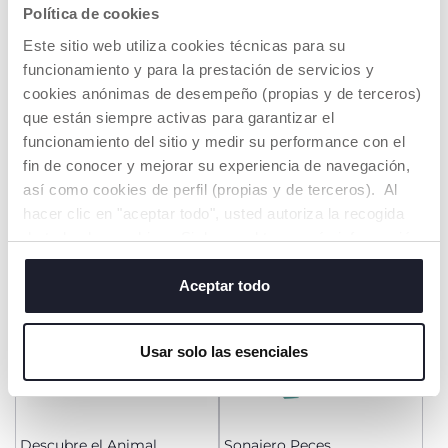
Política de cookies
Este sitio web utiliza cookies técnicas para su
Pijama de Navidad con
Libro de los Animales de la
funcionamiento y para la prestación de servicios y
abertura en la entrepierna
Granja
cookies anónimas de desempeño (propias y de terceros)
€ 22,99
€ 19,99
to
que están siempre activas para garantizar el
-12%
Precio anterior:
€ 25,99
funcionamiento del sitio y medir su performance con el
AÑADIR
AÑADIR
fin de conocer y mejorar su experiencia de navegación,
así como cookies de perfil (propias y de terceros). Al
hacer clic en "aceptar todo", usted autoriza la recogida
de todas las cookies. Si desea obtener más información
o cambiar o revocar el consentimiento de todas o
algunas cookies, haga clic en "mostrar detalles". Al
Aceptar todo
cerrar este banner, usted consiente en utilizar
únicamente cookies técnicas, que son esenciales para el
Usar solo las esenciales
servicio solicitado.
Descubre el Animal
Sonajero Peces